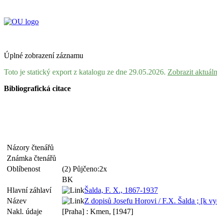
Úplné zobrazení záznamu
Toto je statický export z katalogu ze dne 29.05.2026.
Zobrazit aktuál
Bibliografická citace
Názory čtenářů
Známka čtenářů
Oblíbenost
(2) Půjčeno:2x
BK
Hlavní záhlaví
Šalda, F. X., 1867-1937
Název
Z dopisů Josefu Horovi / F.X. Šalda ; [k vyd
Nakl. údaje
[Praha] : Kmen, [1947]