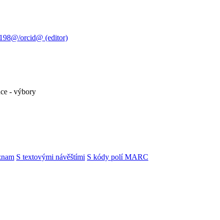
3198@/orcid@ (editor)
ce - výbory
znam
S textovými návěštími
S kódy polí MARC