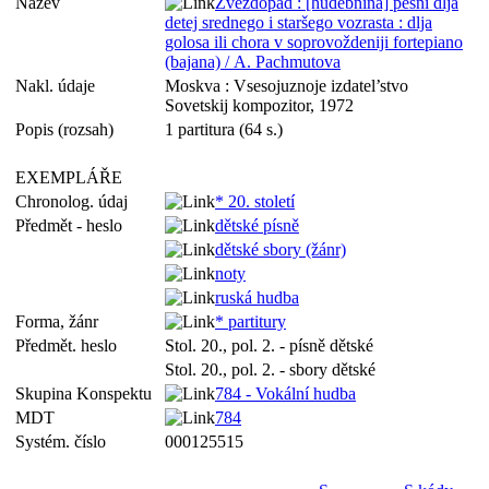
Název
Zvezdopad : [hudebnina] pesni dlja
detej srednego i staršego vozrasta : dlja
golosa ili chora v soprovoždeniji fortepiano
(bajana) / A. Pachmutova
Nakl. údaje
Moskva : Vsesojuznoje izdatel’stvo
Sovetskij kompozitor, 1972
Popis (rozsah)
1 partitura (64 s.)
EXEMPLÁŘE
Chronolog. údaj
* 20. století
Předmět - heslo
dětské písně
dětské sbory (žánr)
noty
ruská hudba
Forma, žánr
* partitury
Předmět. heslo
Stol. 20., pol. 2. - písně dětské
Stol. 20., pol. 2. - sbory dětské
Skupina Konspektu
784 - Vokální hudba
MDT
784
Systém. číslo
000125515