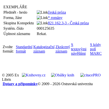
EXEMPLÁŘE
Předmět - heslo
česká próza
Forma, žánr
* romány
Skupina Konspektu
821.162.3-3 - Česká próza
Systém. číslo
000125635
Úplnost záznamu
Rekat.
S
S kódy
Zvolte
Standardní
Katalogizační
Zkrácený
textovými
polí
formát:
formát
záznam
záznam
návěštími
MARC
© 2005 Ex
Libris
Dotazy a připomínky
© 2009 - 2026 Ostravská univerzita