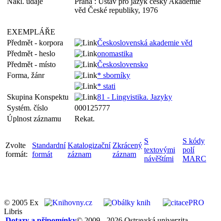
Nakl. údaje
Praha : Ústav pro jazyk český Akademie
věd České republiky, 1976
EXEMPLÁŘE
Předmět - korpora
Československá akademie věd
Předmět - heslo
onomastika
Předmět - místo
Československo
Forma, žánr
* sborníky
* stati
Skupina Konspektu
81 - Lingvistika. Jazyky
Systém. číslo
000125777
Úplnost záznamu
Rekat.
S
S kódy
Zvolte
Standardní
Katalogizační
Zkrácený
textovými
polí
formát:
formát
záznam
záznam
návěštími
MARC
© 2005 Ex
Libris
Dotazy a připomínky
© 2009 - 2026 Ostravská univerzita