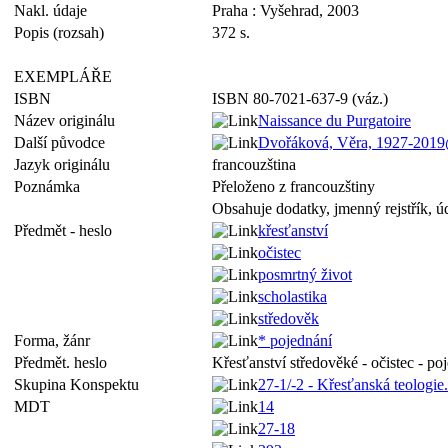
Nakl. údaje
Praha : Vyšehrad, 2003
Popis (rozsah)
372 s.
EXEMPLÁŘE
ISBN
ISBN 80-7021-637-9 (váz.)
Název originálu
Naissance du Purgatoire
Další původce
Dvořáková, Věra, 1927-2019
Jazyk originálu
francouzština
Poznámka
Přeloženo z francouzštiny
Obsahuje dodatky, jmenný rejstřík, ú
Předmět - heslo
křesťanství
očistec
posmrtný život
scholastika
středověk
Forma, žánr
* pojednání
Předmět. heslo
Křesťanství středověké - očistec - po
Skupina Konspektu
27-1/-2 - Křesťanská teologie
MDT
14
27-18