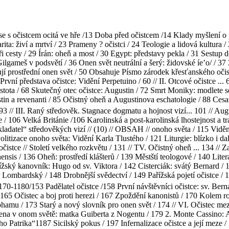
 Co se s očistcem ocitá ve hře /13 Doba před očistcem /14 Klady myšlení 
arita: živí a mrtví / 23 Prameny ? očistci / 24 Teologie a lidová kultur
tři cesty / 29 Írán: oheň a most / 30 Egypt: představy pekla / 31 Sestup
ilgameš v podsvětí / 36 Onen svět neutrální a šerý: židovské íe’o/ / 3
í prostřední onen svět / 50 Obsahuje Písmo zárodek křesťanského očist
První představa očistce: Vidění Perpetuino / 60 // II. Otcové očistce ... 
stota / 68 Skutečný otec očistce: Augustin / 72 Smrt Moniky: modlete se 
in a revenanti / 85 Očistný oheň a Augustinova eschatologie / 88 Cesar
 93 // III. Raný středověk. Stagnace dogmatu a hojnost vizí... 101 // Au
 / 106 Velká Británie /106 Karolinská a post-karolinská lhostejnost a t
„zakladatel“ středověkých vizí // (10) // OBSAH // onoho světa / 115 Vid
olitizace onoho světa: Vidění Karla Tlustého / 121 Liturgie: blízko i d
istce // Století velkého rozkvětu / 131 // TV. Očistný oheň ... 134 // 
is / 136 Oheň: prostředí klášterů / 139 Městští teologové / 140 Litera
řížský kanovník: Hugo od sv. Viktora / 142 Cisterciák: svátý Bernard /
r Lombardský / 148 Drobnější svědectví / 149 Pařížská pojetí očistce / 1
t 1170-1180/153 Padělatel očistce /158 První návštěvníci očistce: sv. Be
 / 165 Očistec a boj proti herezi / 167 Zpoždění kanonistů / 170 Kolem r
u / 173 Starý a nový slovník pro onen svět / 174 // VI. Očistec mezi Si
 Žena v onom světě: matka Guiberta z Nogentu / 179 2. Monte Cassino: Al
ého Patrika“1187 Sicilský pokus / 197 Infernalizace očistce a její meze /