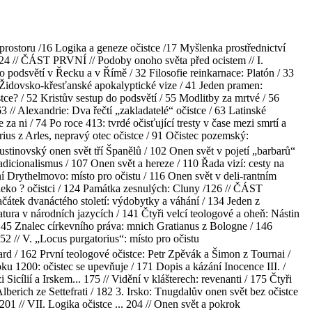
o prostoru /16 Logika a geneze očistce /17 Myšlenka prostřednictví
a / 24 // ČÁST PRVNÍ // Podoby onoho světa před ocistem // I.
 do podsvětí v Řecku a v Římě / 32 Filosofie reinkarnace: Platón / 33
7 Židovsko-křesťanské apokalyptické vize / 41 Jeden pramen:
ce? / 52 Kristův sestup do podsvětí / 55 Modlitby za mrtvé / 56
63 // Alexandrie: Dva řečtí „zakladatelé“ očistce / 63 Latinské
za ni / 74 Po roce 413: tvrdé očisťující tresty v čase mezi smrtí a
ius z Arles, nepravý otec očistce / 91 Očistec pozemský:
gustinovský onen svět tří Španělů / 102 Onen svět v pojetí „barbarů“
radicionalismus / 107 Onen svět a hereze / 110 Řada vizí: cesty na
ění Drythelmovo: místo pro očistu / 116 Onen svět v deli-rantním
aleko ? očistci / 124 Památka zesnulých: Cluny /126 // ČÁST
Začátek dvanáctého století: výdobytky a váhání / 134 Jeden z
tura v národních jazycích / 141 Čtyři velcí teologové a oheň: Nástin
 145 Znalec církevního práva: mnich Gratianus z Bologne / 146
52 // V. „Locus purgatorius“: místo pro očistu
rnard / 162 První teologové očistce: Petr Zpěvák a Šimon z Tournai /
oku 1200: očistec se upevňuje / 171 Dopis a kázání Inocence III. /
cílií a Irskem... 175 // Vidění v klášterech: revenanti / 175 Čtyři
berich ze Settefrati / 182 3. Irsko: Tnugdalův onen svět bez očistce
 201 // VII. Logika očistce ... 204 // Onen svět a pokrok