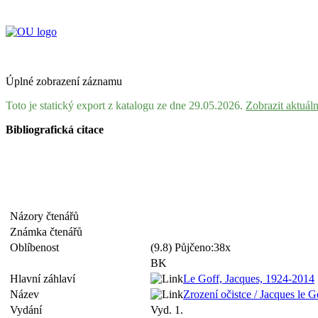
Úplné zobrazení záznamu
Toto je statický export z katalogu ze dne 29.05.2026.
Zobrazit aktuál
Bibliografická citace
Názory čtenářů
Známka čtenářů
Oblíbenost
(9.8) Půjčeno:38x
BK
Hlavní záhlaví
Le Goff, Jacques, 1924-2014
Název
Zrození očistce / Jacques le G
Vydání
Vyd. 1.