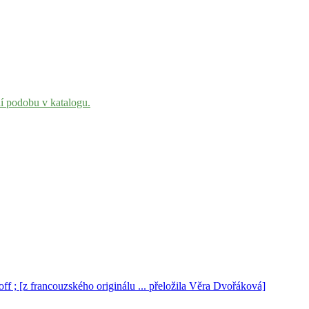
ní podobu v katalogu.
off ; [z francouzského originálu ... přeložila Věra Dvořáková]