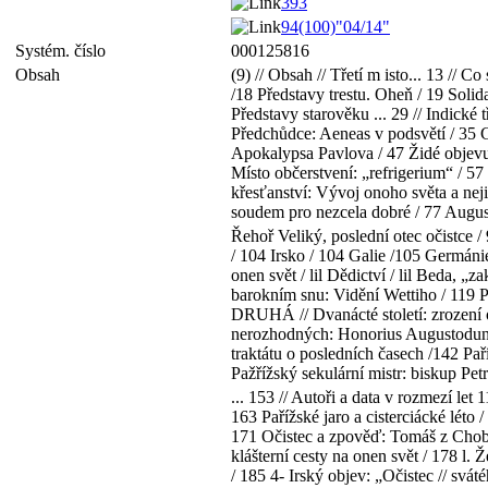
393
94(100)"04/14"
Systém. číslo
000125816
Obsah
(9) // Obsah // Třetí m isto... 13 //
/18 Představy trestu. Oheň / 19 Solid
Představy starověku ... 29 // Indické 
Předchůdce: Aeneas v podsvětí / 35 G
Apokalypsa Pavlova / 47 Židé objevuj
Místo občerstvení: „refrigerium“ / 57 
křesťanství: Vývoj onoho světa a neji
soudem pro nezcela dobré / 77 August
Řehoř Veliký, poslední otec očistce /
/ 104 Irsko / 104 Galie /105 Germánie
onen svět / lil Dědictví / lil Beda, 
barokním snu: Vidění Wettiho / 119 P
DRUHÁ // Dvanácté století: zrození oč
nerozhodných: Honorius Augustodunens
traktátu o posledních časech /142 Pa
Pažřížský sekulární mistr: biskup Pet
... 153 // Autoři a data v rozmezí le
163 Pařížské jaro a cisterciácké léto
171 Očistec a zpověď: Tomáš z Chobham
klášterní cesty na onen svět / 178 l.
/ 185 4- Irský objev: „Očistec // svát