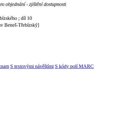
ro objednání - zjištění dostupnosti
ízského ; díl 10
lav Beneš-Třebízský]
znam
S textovými návěštími
S kódy polí MARC