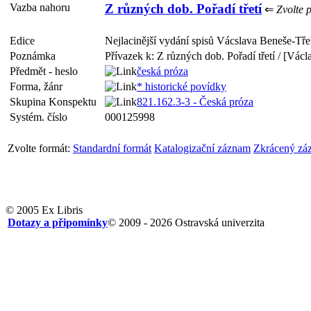
Vazba nahoru
Z různých dob. Pořadí třetí
⇐
Zvolte p
Edice
Nejlacinější vydání spisů Vácslava Beneše-Třeb
Poznámka
Přívazek k: Z různých dob. Pořadí třetí / [Vác
Předmět - heslo
česká próza
Forma, žánr
* historické povídky
Skupina Konspektu
821.162.3-3 - Česká próza
Systém. číslo
000125998
Zvolte formát:
Standardní formát
Katalogizační záznam
Zkrácený zá
© 2005 Ex Libris
Dotazy a připomínky
© 2009 - 2026 Ostravská univerzita