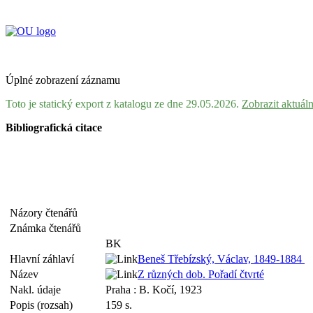
Úplné zobrazení záznamu
Toto je statický export z katalogu ze dne 29.05.2026.
Zobrazit aktuál
Bibliografická citace
Názory čtenářů
Známka čtenářů
BK
Hlavní záhlaví
Beneš Třebízský, Václav, 1849-1884
Název
Z různých dob. Pořadí čtvrté
Nakl. údaje
Praha : B. Kočí, 1923
Popis (rozsah)
159 s.