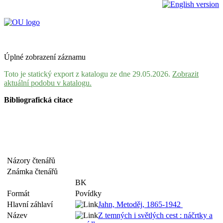
Úplné zobrazení záznamu
Toto je statický export z katalogu ze dne 29.05.2026.
Zobrazit
aktuální podobu v katalogu.
Bibliografická citace
Názory čtenářů
Známka čtenářů
BK
Formát
Povídky
Hlavní záhlaví
Jahn, Metoděj, 1865-1942
Název
Z temných i světlých cest : náčrtky a