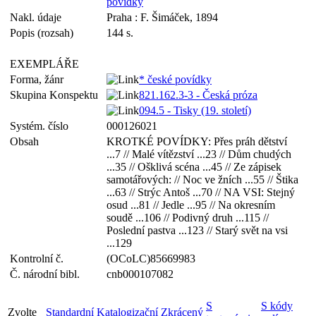
povídky
Nakl. údaje
Praha : F. Šimáček, 1894
Popis (rozsah)
144 s.
EXEMPLÁŘE
Forma, žánr
* české povídky
Skupina Konspektu
821.162.3-3 - Česká próza
094.5 - Tisky (19. století)
Systém. číslo
000126021
Obsah
KROTKÉ POVÍDKY: Přes práh dětství
...7 // Malé vítězství ...23 // Dům chudých
...35 // Ošklivá scéna ...45 // Ze zápisek
samotářových: // Noc ve žních ...55 // Štika
...63 // Strýc Antoš ...70 // NA VSI: Stejný
osud ...81 // Jedle ...95 // Na okresním
soudě ...106 // Podivný druh ...115 //
Poslední pastva ...123 // Starý svět na vsi
...129
Kontrolní č.
(OCoLC)85669983
Č. národní bibl.
cnb000107082
S
S kódy
Zvolte
Standardní
Katalogizační
Zkrácený