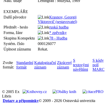
Nakl. údaje
Leningrad : Muzyka, 1969
EXEMPLÁŘE
Další původce
Krasnov, Georgij
Viktorovič (sestavovatel)
Předmět - heslo
ruská hudba
Forma, žánr
* zpěvníky
Skupina Konspektu
78 - Hudba
Systém. číslo
000126077
Úplnost záznamu
Rekat.
S
S kódy
Zvolte
Standardní
Katalogizační
Zkrácený
textovými
polí
formát:
formát
záznam
záznam
návěštími
MARC
© 2005 Ex
Libris
Dotazy a připomínky
© 2009 - 2026 Ostravská univerzita