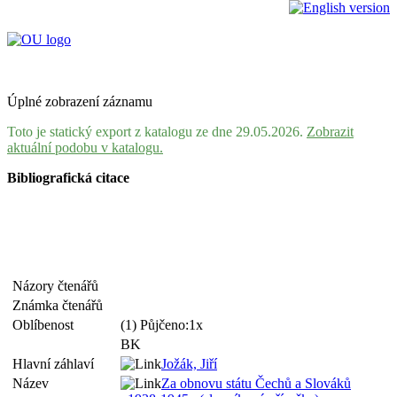
Úplné zobrazení záznamu
Toto je statický export z katalogu ze dne 29.05.2026.
Zobrazit
aktuální podobu v katalogu.
Bibliografická citace
Názory čtenářů
Známka čtenářů
Oblíbenost
(1) Půjčeno:1x
BK
Hlavní záhlaví
Jožák, Jiří
Název
Za obnovu státu Čechů a Slováků