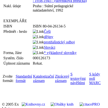
: 1938-1945 : (slovníková příručka)
Nakl. údaje
Praha : Státní pedagogické
nakladatelství, 1992
EXEMPLÁŘE
ISBN
ISBN 80-04-26134-5
Předmět - heslo
Češi
dějiny
protifašistický odboj
Slováci
Forma, žánr
* výkladové slovníky
Systém. číslo
000126173
Úplnost záznamu
Rekat.
S
S kódy
Zvolte
Standardní
Katalogizační
Zkrácený
textovými
polí
formát:
formát
záznam
záznam
návěštími
MARC
© 2005 Ex