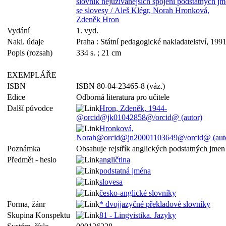
slovník nejužívanějších spojení podstatných j
se slovesy / Aleš Klégr, Norah Hronková,
Zdeněk Hron
Vydání
1. vyd.
Nakl. údaje
Praha : Státní pedagogické nakladatelství, 199
Popis (rozsah)
334 s. ; 21 cm
EXEMPLÁŘE
ISBN
ISBN 80-04-23465-8 (váz.)
Edice
Odborná literatura pro učitele
Další původce
Hron, Zdeněk, 1944-
@orcid@jk01042858@/orcid@ (autor)
Hronková,
Norah@orcid@jn20001103649@/orcid@ (aut
Poznámka
Obsahuje rejstřík anglických podstatných jmen
Předmět - heslo
angličtina
podstatná jména
slovesa
česko-anglické slovníky
Forma, žánr
* dvojjazyčné překladové slovníky
Skupina Konspektu
81 - Lingvistika. Jazyky