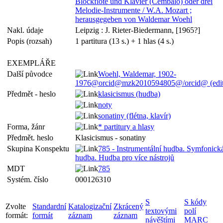
Blockflöte und Klavier (Cembalo) oder drei
Melodie-Instrumente / W.A. Mozart ;
herausgegeben von Waldemar Woehl
Nakl. údaje
Leipzig : J. Rieter-Biedermann, [1965?]
Popis (rozsah)
1 partitura (13 s.) + 1 hlas (4 s.)
EXEMPLÁŘE
Další původce
Woehl, Waldemar, 1902-
1976@orcid@mzk2010594805@/orcid@ (edit
Předmět - heslo
klasicismus (hudba)
noty
sonatiny (flétna, klavír)
Forma, žánr
* partitury a hlasy
Předmět. heslo
Klasicismus - sonatiny
Skupina Konspektu
785 - Instrumentální hudba. Symfonick
hudba. Hudba pro více nástrojů
MDT
785
Systém. číslo
000126310
S
S kódy
Zvolte
Standardní
Katalogizační
Zkrácený
textovými
polí
formát:
formát
záznam
záznam
návěštími
MARC