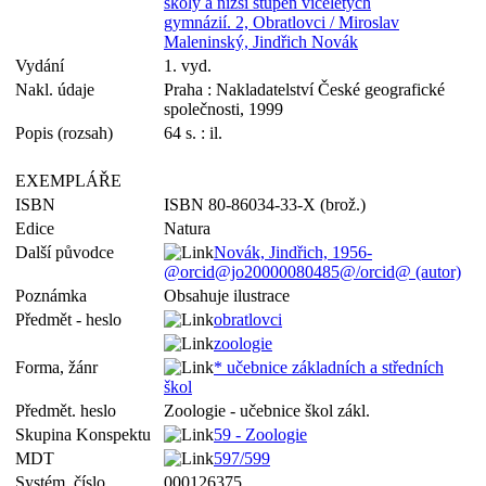
školy a nižší stupeň víceletých
gymnázií. 2, Obratlovci / Miroslav
Maleninský, Jindřich Novák
Vydání
1. vyd.
Nakl. údaje
Praha : Nakladatelství České geografické
společnosti, 1999
Popis (rozsah)
64 s. : il.
EXEMPLÁŘE
ISBN
ISBN 80-86034-33-X (brož.)
Edice
Natura
Další původce
Novák, Jindřich, 1956-
@orcid@jo20000080485@/orcid@ (autor)
Poznámka
Obsahuje ilustrace
Předmět - heslo
obratlovci
zoologie
Forma, žánr
* učebnice základních a středních
škol
Předmět. heslo
Zoologie - učebnice škol zákl.
Skupina Konspektu
59 - Zoologie
MDT
597/599
Systém. číslo
000126375