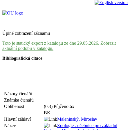
Úplné zobrazení záznamu
Toto je statický export z katalogu ze dne 29.05.2026.
Zobrazit
aktuální podobu v katalogu.
Bibliografická citace
Názory čtenářů
Známka čtenářů
Oblíbenost
(0.3) Půjčeno:6x
BK
Hlavní záhlaví
Maleninský, Miroslav
Název
Zoologie : učebnice pro základní