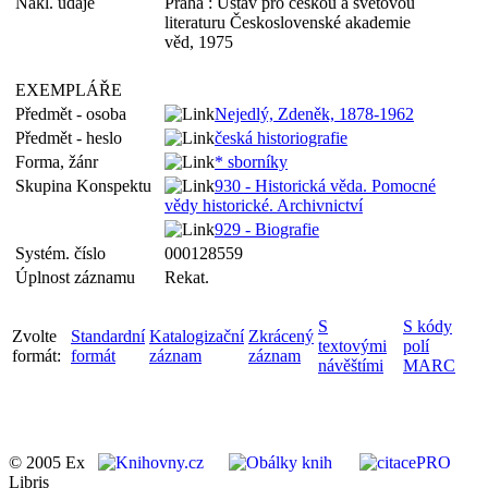
Nakl. údaje
Praha : Ústav pro českou a světovou
literaturu Československé akademie
věd, 1975
EXEMPLÁŘE
Předmět - osoba
Nejedlý, Zdeněk, 1878-1962
Předmět - heslo
česká historiografie
Forma, žánr
* sborníky
Skupina Konspektu
930 - Historická věda. Pomocné
vědy historické. Archivnictví
929 - Biografie
Systém. číslo
000128559
Úplnost záznamu
Rekat.
S
S kódy
Zvolte
Standardní
Katalogizační
Zkrácený
textovými
polí
formát:
formát
záznam
záznam
návěštími
MARC
© 2005 Ex
Libris