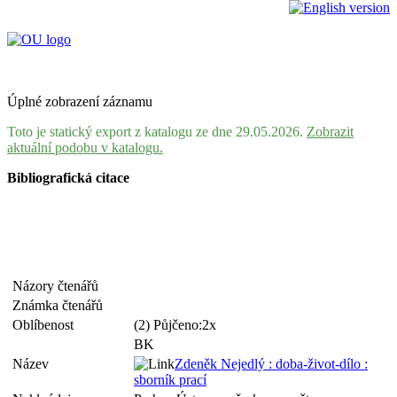
Úplné zobrazení záznamu
Toto je statický export z katalogu ze dne 29.05.2026.
Zobrazit
aktuální podobu v katalogu.
Bibliografická citace
Názory čtenářů
Známka čtenářů
Oblíbenost
(2) Půjčeno:2x
BK
Název
Zdeněk Nejedlý : doba-život-dílo :
sborník prací