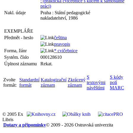
: (praktická cvičebnice s klíčem k samostatné
práci)
Nakl. údaje
Praha : Státní pedagogické
nakladatelství, 1986
EXEMPLÁŘE
Předmět - heslo
čeština
pravopis
Forma, žánr
* cvičebnice
Systém. číslo
000128610
Úplnost záznamu
Rekat.
S
S kódy
Zvolte
Standardní
Katalogizační
Zkrácený
textovými
polí
formát:
formát
záznam
záznam
návěštími
MARC
© 2005 Ex
Libris
Dotazy a připomínky
© 2009 - 2026 Ostravská univerzita