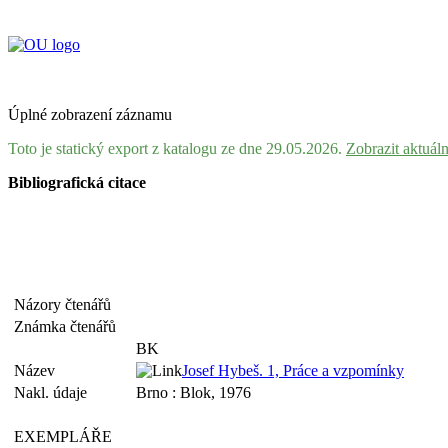
Úplné zobrazení záznamu
Toto je statický export z katalogu ze dne 29.05.2026.
Zobrazit aktuál
Bibliografická citace
Názory čtenářů
Známka čtenářů
BK
Název
Josef Hybeš. 1, Práce a vzpomínky
Nakl. údaje
Brno : Blok, 1976
EXEMPLÁŘE