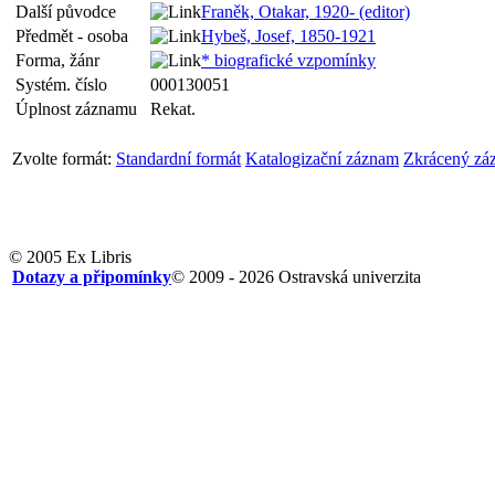
Další původce
Franěk, Otakar, 1920- (editor)
Předmět - osoba
Hybeš, Josef, 1850-1921
Forma, žánr
* biografické vzpomínky
Systém. číslo
000130051
Úplnost záznamu
Rekat.
Zvolte formát:
Standardní formát
Katalogizační záznam
Zkrácený zá
© 2005 Ex Libris
Dotazy a připomínky
© 2009 - 2026 Ostravská univerzita