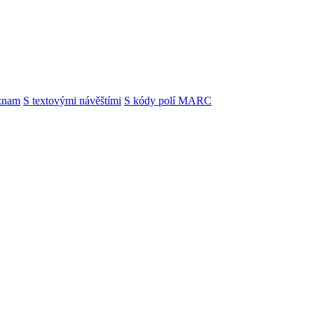
znam
S textovými návěštími
S kódy polí MARC