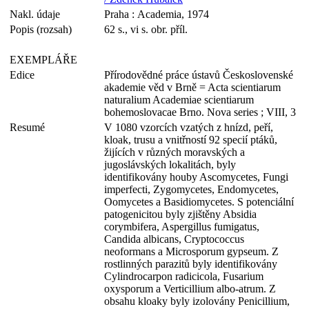
Nakl. údaje
Praha : Academia, 1974
Popis (rozsah)
62 s., vi s. obr. příl.
EXEMPLÁŘE
Edice
Přírodovědné práce ústavů Československé
akademie věd v Brně = Acta scientiarum
naturalium Academiae scientiarum
bohemoslovacae Brno. Nova series ; VIII, 3
Resumé
V 1080 vzorcích vzatých z hnízd, peří,
kloak, trusu a vnitřností 92 specií ptáků,
žijících v různých moravských a
jugoslávských lokalitách, byly
identifikovány houby Ascomycetes, Fungi
imperfecti, Zygomycetes, Endomycetes,
Oomycetes a Basidiomycetes. S potenciální
patogenicitou byly zjištěny Absidia
corymbifera, Aspergillus fumigatus,
Candida albicans, Cryptococcus
neoformans a Microsporum gypseum. Z
rostlinných parazitů byly identifikovány
Cylindrocarpon radicicola, Fusarium
oxysporum a Verticillium albo-atrum. Z
obsahu kloaky byly izolovány Penicillium,