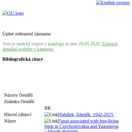
Úplné zobrazení záznamu
Toto je statický export z katalogu ze dne 29.05.2026.
Zobrazit
aktuální podobu v katalogu.
Bibliografická citace
Názory čtenářů
Známka čtenářů
BK
Hlavní záhlaví
Hubálek, Zdeněk, 1942-2025
Název
Fungi associated with free-living
birds in Czechoslovakia and Yugoslavia
/ Zdeněk Hubálek