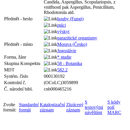
Candida, Aspergillus, Scopulariopsis, z
vnitřností pak Aspergillus, Penicillium,
Rhodotorula atd.
Předmět - heslo
houby (Fungi)
ptáci
výskyt
parazitické organismy
Předmět - místo
Morava (Česko)
Jugoslávie
Forma, žánr
* studie
Skupina Konspektu
58 - Botanika
MDT
582.2
Systém. číslo
000130192
Kontrolní č.
(OCoLC)3059899
Č. národní bibl.
cnb000465216
S
S kódy
Zvolte
Standardní
Katalogizační
Zkrácený
textovými
polí
formát:
formát
záznam
záznam
návěštími
MARC