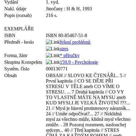
Vydání
1. vyd.
Nakl. údaje
Jinočany : H & H, 1993
Popis (rozsah)
216 s.
EXEMPLÁŘE
ISBN
ISBN 80-85467-51-8
Předmět - heslo
řešení problémů
stres
Forma, žánr
* příručky
Skupina Konspektu
159.9 - Psychologie
Systém. číslo
000130771
Obsah
OBSAH // SLOVO KE ČTENÁŘI... 5 //
První kapitola // CO SE DĚJE PŘI
STRESU V TĚLE aneb CO VÍME O
STRESU. ... 7 Druhá kapitola // CO VY
TO VLASTNĚ MÁTE NA MYSU aneb
KUD MYSLI JE VELKÁ ŽIVOTNÍ ???...
21 // Mysl je hlavní protistresovy nárazník...
24 // Umíte odpočívat?... 27 // Neklidná
mysl za všechno může, klidná mysl všechno
zmůže. . 28 Pozoruj rozumem, naslouchej
srdcem... 40 // Třetí kapitola // STRES
ČÍHÁ ZA KAŽDÝM ROHEM // aneb