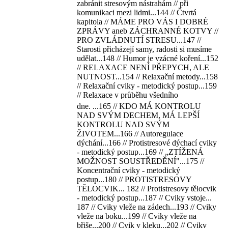
zabránit stresovým nástrahám // při
komunikaci mezi lidmi...144 // Čtvrtá
kapitola // MÁME PRO VÁS I DOBRÉ
ZPRÁVY aneb ZÁCHRANNÉ KOTVY //
PRO ZVLÁDNUTÍ STRESU...147 //
Starosti přicházejí samy, radosti si musíme
udělat...148 // Humor je vzácné koření...152
// RELAXACE NENÍ PŘEPYCH, ALE
NUTNOST...154 // Relaxační metody...158
// Relaxační cviky - metodický postup...159
// Relaxace v průběhu všedního
dne. ...165 // KDO MÁ KONTROLU
NAD SVÝM DECHEM, MÁ LEPŠÍ
KONTROLU NAD SVÝM
ŽIVOTEM...166 // Autoregulace
dýchání...166 // Protistresové dýchací cviky
- metodický postup...169 // „ZTÍŽENÁ
MOŽNOST SOUSTŘEDĚNÍ"...175 //
Koncentrační cviky - metodický
postup...180 // PROTISTRESOVY
TĚLOCVIK... 182 // Protistresovy tělocvik
- metodický postup...187 // Cviky vstoje...
187 // Cviky vleže na zádech...193 // Cviky
vleže na boku...199 // Cviky vleže na
břiše...200 // Cvik v kleku...202 // Cviky