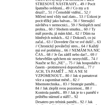
STRESOVÉ NÁSTRAHY... 49 // Pocit
špatného svědomí... 49 // Co my a ti
druzí?... 51 // Černobílé vidění... 52 //
Mlčení není vždy nad zlato... 53 // Úzkost je
pocit těžký jako balvan... 56 // Stresující
návštěva v nemocnici... 59 // Neúspěch není
prohra... 60 // Sbohem smutku... 60 // Ty
máš pravdu, já mám klid... 62 // Dům na
hliněných nohách... 62 // Dokonči, co jsi
začal... 63 // Dovedete číst ve své duši?... 63
// Chronický poválečný stres... 64 // Každý
má své problémy... 66 // NEMÁM NA NIC
ČAS... 68 // Je čas zátěž nebo dar?... 69 //
Sebevětším spěchem nic nezrychlíš... 74 //
Naučte se říci „NE"... 75 // Jak hospodařit s
časem - protistresová doporučení... 77 //
ACH, TA PAMĚŤ ... NE A NE SI
VZPOMENOUT... 80 // Jak si pamatovat
více a zapomínat méně... 82 //
Mnemotechnika... 83 // Strategie paměti...
84 // Jak zlepšit svou pozornost... 88 //
Kontrola paměti... 89 // Jak je to s pamětí v
průběhu stárnutí a stáří?... 92
Desatero pro trénink paměti... 92 // Jak