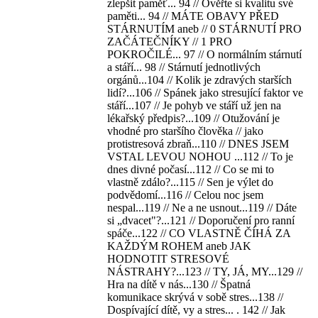
zlepšit paměť... 94 // Ověřte si kvalitu své
paměti... 94 // MÁTE OBAVY PŘED
STÁRNUTÍM aneb // 0 STÁRNUTÍ PRO
ZAČÁTEČNÍKY // 1 PRO
POKROČILÉ... 97 // O normálním stárnutí
a stáří... 98 // Stárnutí jednotlivých
orgánů...104 // Kolik je zdravých starších
lidí?...106 // Spánek jako stresující faktor ve
stáří...107 // Je pohyb ve stáří už jen na
lékařský předpis?...109 // Otužování je
vhodné pro staršího člověka // jako
protistresová zbraň...110 // DNES JSEM
VSTAL LEVOU NOHOU ...112 // To je
dnes divné počasí...112 // Co se mi to
vlastně zdálo?...115 // Sen je výlet do
podvědomí...116 // Celou noc jsem
nespal...119 // Ne a ne usnout...119 // Dáte
si „dvacet"?...121 // Doporučení pro ranní
spáče...122 // CO VLASTNĚ ČÍHÁ ZA
KAŽDÝM ROHEM aneb JAK
HODNOTIT STRESOVÉ
NÁSTRAHY?...123 // TY, JÁ, MY...129 //
Hra na dítě v nás...130 // Špatná
komunikace skrývá v sobě stres...138 //
Dospívající dítě, vy a stres... . 142 // Jak