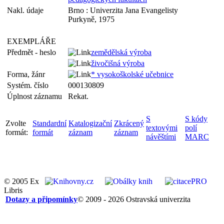
Nakl. údaje
Brno : Univerzita Jana Evangelisty
Purkyně, 1975
EXEMPLÁŘE
Předmět - heslo
zemědělská výroba
živočišná výroba
Forma, žánr
* vysokoškolské učebnice
Systém. číslo
000130809
Úplnost záznamu
Rekat.
S
S kódy
Zvolte
Standardní
Katalogizační
Zkrácený
textovými
polí
formát:
formát
záznam
záznam
návěštími
MARC
© 2005 Ex
Libris
Dotazy a připomínky
© 2009 - 2026 Ostravská univerzita