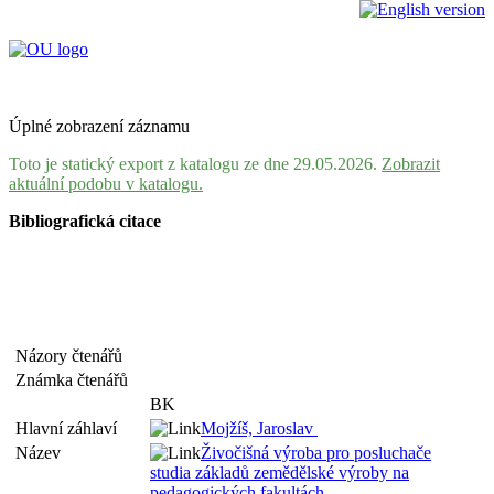
Úplné zobrazení záznamu
Toto je statický export z katalogu ze dne 29.05.2026.
Zobrazit
aktuální podobu v katalogu.
Bibliografická citace
Názory čtenářů
Známka čtenářů
BK
Hlavní záhlaví
Mojžíš, Jaroslav
Název
Živočišná výroba pro posluchače
studia základů zemědělské výroby na
pedagogických fakultách