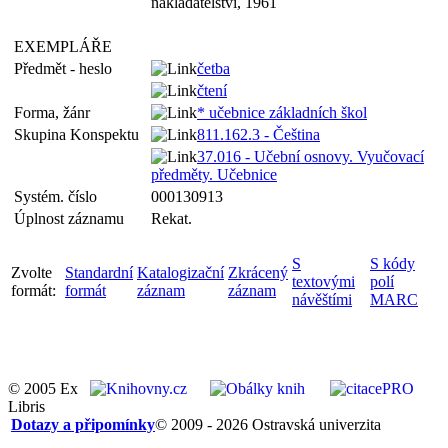
nakladatelství, 1961
EXEMPLÁŘE
Předmět - heslo
četba
čtení
Forma, žánr
* učebnice základních škol
Skupina Konspektu
811.162.3 - Čeština
37.016 - Učební osnovy. Vyučovací
předměty. Učebnice
Systém. číslo
000130913
Úplnost záznamu
Rekat.
S
S kódy
Zvolte
Standardní
Katalogizační
Zkrácený
textovými
polí
formát:
formát
záznam
záznam
návěštími
MARC
© 2005 Ex
Libris
Dotazy a připomínky
© 2009 - 2026 Ostravská univerzita