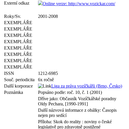
Externí odkaz
Online verze: http://www.vozickar.com/
Roky/Sv.
2001-2008
EXEMPLÁŘE
EXEMPLÁŘE
EXEMPLÁŘE
EXEMPLÁŘE
EXEMPLÁŘE
EXEMPLÁŘE
EXEMPLÁŘE
EXEMPLÁŘE
ISSN
1212-6985
Souč. periodicita
6x ročně
Další korporace
Liga za práva vozíčkářů (Brno, Česko)
Poznámka
Popsáno podle: roč. 10, č. 1 (2001)
Dříve jako: Občasník Vozíčkářské poradny
Oldy Pechara, [1990-1991]
Další názvová informace z obálky: Časopis
nejen pro sedící
Příloha: Skok do reality : noviny o české
legislativě pro zdravotně postižené