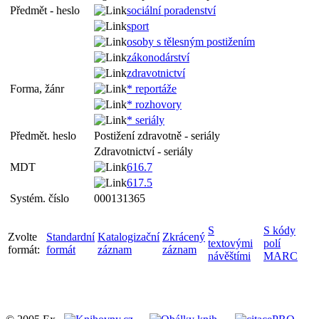
Předmět - heslo
sociální poradenství
sport
osoby s tělesným postižením
zákonodárství
zdravotnictví
Forma, žánr
* reportáže
* rozhovory
* seriály
Předmět. heslo
Postižení zdravotně - seriály
Zdravotnictví - seriály
MDT
616.7
617.5
Systém. číslo
000131365
S
S kódy
Zvolte
Standardní
Katalogizační
Zkrácený
textovými
polí
formát:
formát
záznam
záznam
návěštími
MARC