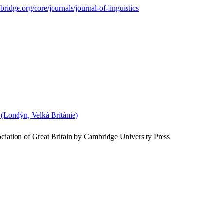
dge.org/core/journals/journal-of-linguistics
n (Londýn, Velká Británie)
ociation of Great Britain by Cambridge University Press