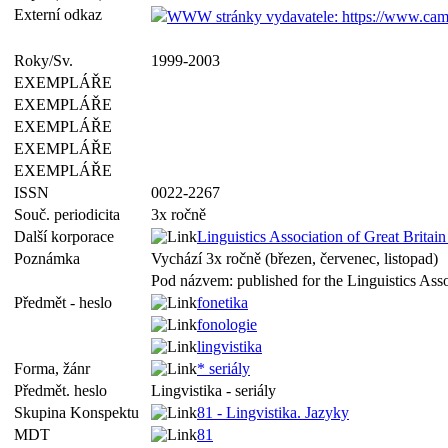
Externí odkaz
WWW stránky vydavatele: https://www.cambri
Roky/Sv.
1999-2003
EXEMPLÁŘE
EXEMPLÁŘE
EXEMPLÁŘE
EXEMPLÁŘE
EXEMPLÁŘE
ISSN
0022-2267
Souč. periodicita
3x ročně
Další korporace
Linguistics Association of Great Britai
Poznámka
Vychází 3x ročně (březen, červenec, listopad)
Pod názvem: published for the Linguistics Ass
Předmět - heslo
fonetika
fonologie
lingvistika
Forma, žánr
* seriály
Předmět. heslo
Lingvistika - seriály
Skupina Konspektu
81 - Lingvistika. Jazyky
MDT
81