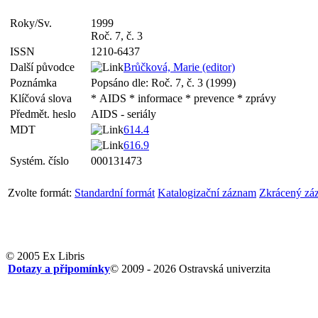
Roky/Sv.
1999
Roč. 7, č. 3
ISSN
1210-6437
Další původce
Brůčková, Marie (editor)
Poznámka
Popsáno dle: Roč. 7, č. 3 (1999)
Klíčová slova
* AIDS * informace * prevence * zprávy
Předmět. heslo
AIDS - seriály
MDT
614.4
616.9
Systém. číslo
000131473
Zvolte formát:
Standardní formát
Katalogizační záznam
Zkrácený zá
© 2005 Ex Libris
Dotazy a připomínky
© 2009 - 2026 Ostravská univerzita