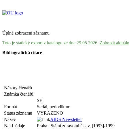
Úplné zobrazení záznamu
Toto je statický export z katalogu ze dne 29.05.2026.
Zobrazit aktuál
Bibliografická citace
Názory čtenářů
Známka čtenářů
SE
Formát
Seriál, periodikum
Status záznamu
VYRAZENO
Název
AIDS Newsletter
Nakl. údaje
Praha : Státní zdravotní ústav, [1993]-1999