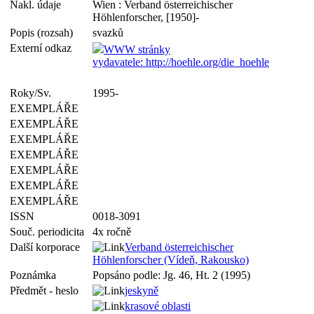
Nakl. údaje
Wien : Verband österreichischer
Höhlenforscher, [1950]-
Popis (rozsah)
svazků
Externí odkaz
WWW stránky
vydavatele: http://hoehle.org/die_hoehle
Roky/Sv.
1995-
EXEMPLÁŘE
EXEMPLÁŘE
EXEMPLÁŘE
EXEMPLÁŘE
EXEMPLÁŘE
EXEMPLÁŘE
EXEMPLÁŘE
ISSN
0018-3091
Souč. periodicita
4x ročně
Další korporace
Verband österreichischer
Höhlenforscher (Vídeň, Rakousko)
Poznámka
Popsáno podle: Jg. 46, Ht. 2 (1995)
Předmět - heslo
jeskyně
krasové oblasti