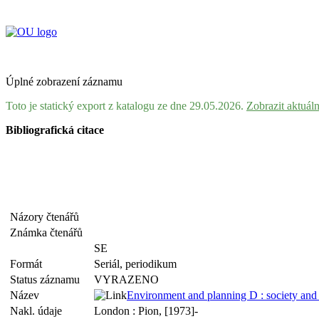
Úplné zobrazení záznamu
Toto je statický export z katalogu ze dne 29.05.2026.
Zobrazit aktuál
Bibliografická citace
Názory čtenářů
Známka čtenářů
SE
Formát
Seriál, periodikum
Status záznamu
VYRAZENO
Název
Environment and planning D : society and
Nakl. údaje
London : Pion, [1973]-