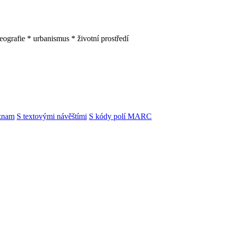
geografie * urbanismus * životní prostředí
znam
S textovými návěštími
S kódy polí MARC