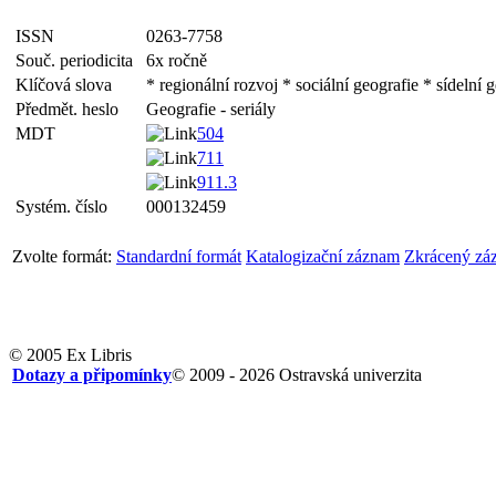
ISSN
0263-7758
Souč. periodicita
6x ročně
Klíčová slova
* regionální rozvoj * sociální geografie * sídelní 
Předmět. heslo
Geografie - seriály
MDT
504
711
911.3
Systém. číslo
000132459
Zvolte formát:
Standardní formát
Katalogizační záznam
Zkrácený zá
© 2005 Ex Libris
Dotazy a připomínky
© 2009 - 2026 Ostravská univerzita