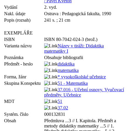
/ Pavel Květoň
Vydání
2. vyd.
Nakl. údaje
Ostrava : Pedagogická fakulta, 1990
Popis (rozsah)
241 s. ; 21 cm
EXEMPLÁŘE
ISBN
ISBN 80-7042-024-3 (brož.)
Varianta názvu
Název v tiráži: Didaktika
matematiky I
Poznámka
Obsahuje bibliografii
Předmět - heslo
didaktika
matematika
Forma, žánr
* vysokoškolské učebnice
Skupina Konspektu
51 - Matematika
37.016 - Učební osnovy. Vyučovací
předměty. Učebnice
MDT
51
37.02
Systém. číslo
000132831
Obsah
Předmluva ...3 // I. Kapitola. Předmět a
metody didaktiky matematiky ...5 // 1.