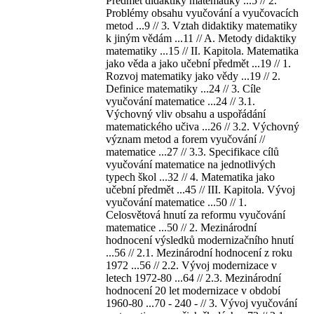
Předmět didaktiky matematiky ...5 // 2.
Problémy obsahu vyučování a vyučovacích
metod ...9 // 3. Vztah didaktiky matematiky
k jiným vědám ...11 // A. Metody didaktiky
matematiky ...15 // II. Kapitola. Matematika
jako věda a jako učební předmět ...19 // 1.
Rozvoj matematiky jako vědy ...19 // 2.
Definice matematiky ...24 // 3. Cíle
vyučování matematice ...24 // 3.1.
Výchovný vliv obsahu a uspořádání
matematického učiva ...26 // 3.2. Výchovný
význam metod a forem vyučování //
matematice ...27 // 3.3. Specifikace cílů
vyučování matematice na jednotlivých
typech škol ...32 // 4. Matematika jako
učební předmět ...45 // III. Kapitola. Vývoj
vyučování matematice ...50 // 1.
Celosvětová hnutí za reformu vyučování
matematice ...50 // 2. Mezinárodní
hodnocení výsledků modernizačního hnutí
...56 // 2.1. Mezinárodní hodnocení z roku
1972 ...56 // 2.2. Vývoj modernizace v
letech 1972-80 ...64 // 2.3. Mezinárodní
hodnocení 20 let modernizace v období
1960-80 ...70 - 240 - // 3. Vývoj vyučování