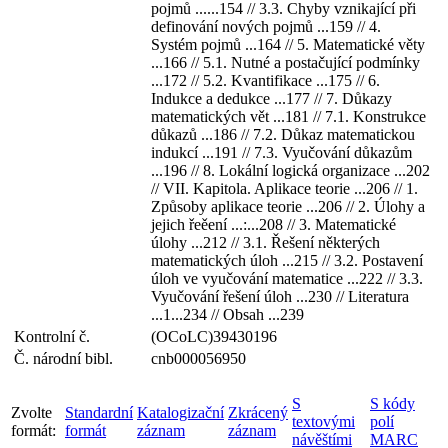
pojmů ......154 // 3.3. Chyby vznikající při
definování nových pojmů ...159 // 4.
Systém pojmů ...164 // 5. Matematické věty
...166 // 5.1. Nutné a postačující podmínky
...172 // 5.2. Kvantifikace ...175 // 6.
Indukce a dedukce ...177 // 7. Důkazy
matematických vět ...181 // 7.1. Konstrukce
důkazů ...186 // 7.2. Důkaz matematickou
indukcí ...191 // 7.3. Vyučování důkazům
...196 // 8. Lokální logická organizace ...202
// VII. Kapitola. Aplikace teorie ...206 // 1.
Způsoby aplikace teorie ...206 // 2. Úlohy a
jejich řeěení ...:...208 // 3. Matematické
úlohy ...212 // 3.1. Řešení některých
matematických úloh ...215 // 3.2. Postavení
úloh ve vyučování matematice ...222 // 3.3.
Vyučování řešení úloh ...230 // Literatura
...1...234 // Obsah ...239
Kontrolní č.
(OCoLC)39430196
Č. národní bibl.
cnb000056950
S
S kódy
Zvolte
Standardní
Katalogizační
Zkrácený
textovými
polí
formát:
formát
záznam
záznam
návěštími
MARC