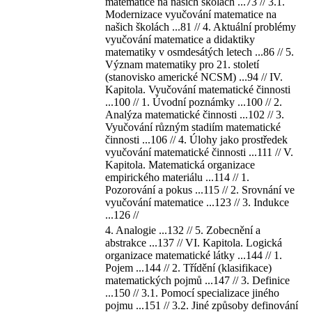
matematice na našich školách ...73 // 3.1.
Modernizace vyučování matematice na
našich školách ...81 // 4. Aktuální problémy
vyučování matematice a didaktiky
matematiky v osmdesátých letech ...86 // 5.
Význam matematiky pro 21. století
(stanovisko americké NCSM) ...94 // IV.
Kapitola. Vyučování matematické činnosti
...100 // 1. Úvodní poznámky ...100 // 2.
Analýza matematické činnosti ...102 // 3.
Vyučování různým stadiím matematické
činnosti ...106 // 4. Úlohy jako prostředek
vyučování matematické činnosti ...111 // V.
Kapitola. Matematická organizace
empirického materiálu ...114 // 1.
Pozorování a pokus ...115 // 2. Srovnání ve
vyučování matematice ...123 // 3. Indukce
...126 //
4. Analogie ...132 // 5. Zobecnění a
abstrakce ...137 // VI. Kapitola. Logická
organizace matematické látky ...144 // 1.
Pojem ...144 // 2. Třídění (klasifikace)
matematických pojmů ...147 // 3. Definice
...150 // 3.1. Pomocí specializace jiného
pojmu ...151 // 3.2. Jiné způsoby definování