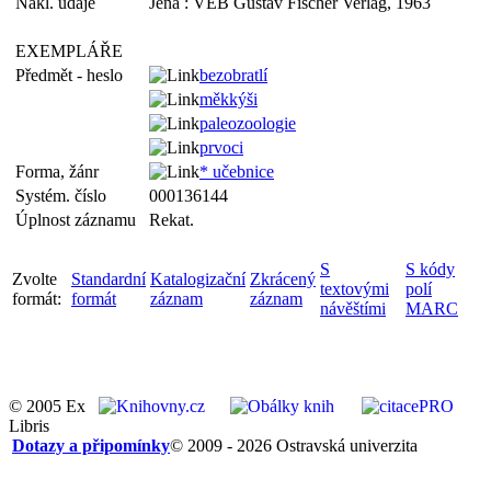
Nakl. údaje
Jena : VEB Gustav Fischer Verlag, 1963
EXEMPLÁŘE
Předmět - heslo
bezobratlí
měkkýši
paleozoologie
prvoci
Forma, žánr
* učebnice
Systém. číslo
000136144
Úplnost záznamu
Rekat.
S
S kódy
Zvolte
Standardní
Katalogizační
Zkrácený
textovými
polí
formát:
formát
záznam
záznam
návěštími
MARC
© 2005 Ex
Libris
Dotazy a připomínky
© 2009 - 2026 Ostravská univerzita