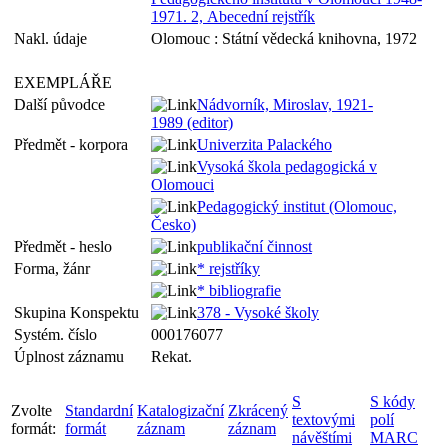
1971. 2, Abecední rejstřík
Nakl. údaje
Olomouc : Státní vědecká knihovna, 1972
EXEMPLÁŘE
Další původce
Nádvorník, Miroslav, 1921-
1989 (editor)
Předmět - korpora
Univerzita Palackého
Vysoká škola pedagogická v
Olomouci
Pedagogický institut (Olomouc,
Česko)
Předmět - heslo
publikační činnost
Forma, žánr
* rejstříky
* bibliografie
Skupina Konspektu
378 - Vysoké školy
Systém. číslo
000176077
Úplnost záznamu
Rekat.
S
S kódy
Zvolte
Standardní
Katalogizační
Zkrácený
textovými
polí
formát:
formát
záznam
záznam
návěštími
MARC