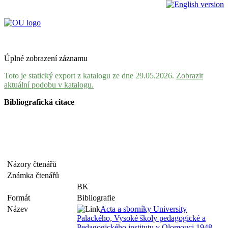
Úplné zobrazení záznamu
Toto je statický export z katalogu ze dne 29.05.2026.
Zobrazit
aktuální podobu v katalogu.
Bibliografická citace
Názory čtenářů
Známka čtenářů
BK
Formát
Bibliografie
Název
Acta a sborníky University
Palackého, Vysoké školy pedagogické a
Pedagogického institutu v Olomouci 1948-