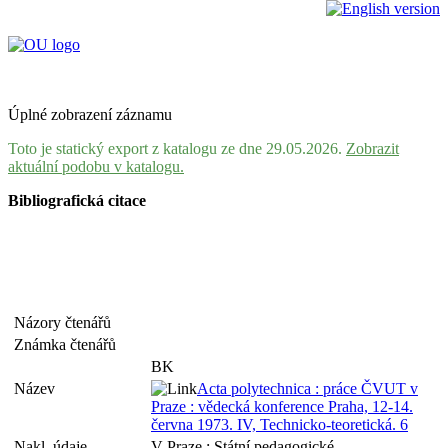
Úplné zobrazení záznamu
Toto je statický export z katalogu ze dne 29.05.2026.
Zobrazit
aktuální podobu v katalogu.
Bibliografická citace
Názory čtenářů
Známka čtenářů
BK
Název
Acta polytechnica : práce ČVUT v
Praze : vědecká konference Praha, 12-14.
června 1973. IV, Technicko-teoretická. 6
Nakl. údaje
V Praze : Státní pedagogické