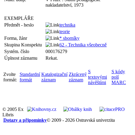
nakladatelství, 1973
EXEMPLÁŘE
Předmět - heslo
technika
teorie
Forma, žánr
* sborníky
Skupina Konspektu
62 - Technika všeobecně
Systém. číslo
000176279
Úplnost záznamu
Rekat.
S
S kódy
Zvolte
Standardní
Katalogizační
Zkrácený
textovými
polí
formát:
formát
záznam
záznam
návěštími
MARC
© 2005 Ex
Libris
Dotazy a připomínky
© 2009 - 2026 Ostravská univerzita