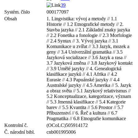
39
Systém. číslo
000177097
Obsah
1. Lingvistika: vývoj a metody // 1.1
Historie // 1.2 Etnografické metody // 2.
Stavba jazyka // 2.1 Základní znaky jazyka
// 2.2 Fonetika a fonologie // 2.3 Morfologie
// 2.4 Syntax // 3. Vývoj jazyka // 3.1
Komunikace u zvířat // 3.3 Jazyk, mozek a
geny // 3.4 Univerzální gramatika // 3.5
Jazyková socializace // 3.6 Jazyk a rasa //
3.7 Jazyková změna // 3.8 Jazykový kontakt
// 3.9 Umělé jazyky // 4. Genealogická
klasifikace jazyků // 4.1 Afrika // 4.2
Eurasie // 4.3 Papuánské jazyky // 4.4
Australské jazyky // 4.5 Amerika // 5. Jazyk
a obraz světa // 5.1 Jazykový relativismus //
5.2 Konceptualizace, kategorizace, význam
// 5.3 Jmenná klasifikace // 5.4 Kategorie
barev // 5.5 Kvantita // 5.6 Prostor // 5.7
Příbuzenství // 6. Řeč a kultura // 6.7
Pragmatika // 6.8 Etnografie komunikace
Kontrolní č.
(OCoLC)505914172
Č. národní bibl.
cnb001995006