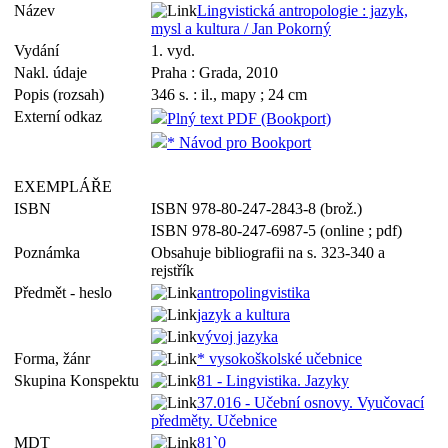
Název
Lingvistická antropologie : jazyk,
mysl a kultura / Jan Pokorný
Vydání
1. vyd.
Nakl. údaje
Praha : Grada, 2010
Popis (rozsah)
346 s. : il., mapy ; 24 cm
Externí odkaz
Plný text PDF (Bookport)
* Návod pro Bookport
EXEMPLÁŘE
ISBN
ISBN 978-80-247-2843-8 (brož.)
ISBN 978-80-247-6987-5 (online ; pdf)
Poznámka
Obsahuje bibliografii na s. 323-340 a
rejstřík
Předmět - heslo
antropolingvistika
jazyk a kultura
vývoj jazyka
Forma, žánr
* vysokoškolské učebnice
Skupina Konspektu
81 - Lingvistika. Jazyky
37.016 - Učební osnovy. Vyučovací
předměty. Učebnice
MDT
81`0