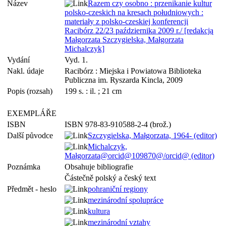
Název
Razem czy osobno : przenikanie kultur
polsko-czeskich na kresach południowych :
materiały z polsko-czeskiej konferencji
Racibórz 22/23 października 2009 r./ [redakcją
Małgorzata Szczygielska, Małgorzata
Michalczyk]
Vydání
Vyd. 1.
Nakl. údaje
Racibórz : Miejska i Powiatowa Biblioteka
Publiczna im. Ryszarda Kincla, 2009
Popis (rozsah)
199 s. : il. ; 21 cm
EXEMPLÁŘE
ISBN
ISBN 978-83-910588-2-4 (brož.)
Další původce
Szczygielska, Małgorzata, 1964- (editor)
Michalczyk,
Małgorzata@orcid@109870@/orcid@ (editor)
Poznámka
Obsahuje bibliografie
Částečně polský a český text
Předmět - heslo
pohraniční regiony
mezinárodní spolupráce
kultura
mezinárodní vztahy