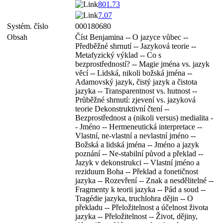
801.73
7.07
Systém. číslo
000180680
Obsah
Číst Benjamina -- O jazyce vůbec --
Předběžné shrnutí -- Jazyková teorie --
Metafyzický výklad -- Co s
bezprostředností? -- Magie jména vs. jazyk
věcí -- Lidská, nikoli božská jména --
Adamovský jazyk, čistý jazyk a čistota
jazyka -- Transparentnost vs. hutnost --
Průběžné shrnutí: zjevení vs. jazyková
teorie Dekonstruktivní čtení --
Bezprostřednost a (nikoli versus) medialita -
- Jméno -- Hermeneutická interpretace --
Vlastní, ne-vlastní a nevlastní jméno --
Božská a lidská jména -- Jméno a jazyk
poznání -- Ne-stabilní původ a překlad --
Jazyk v dekonstrukci -- Vlastní jméno a
reziduum Boha -- Překlad a fonetičnost
jazyka -- Rozevření -- Znak a nesdělitelné --
Fragmenty k teorii jazyka -- Pád a soud --
Tragédie jazyka, truchlohra dějin -- O
překladu -- Přeložitelnost a účelnost života
jazyka -- Přeložitelnost -- Život, dějiny,