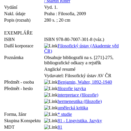
/ Martin Ritter
Vydání
Vyd. 1.
Nakl. údaje
Praha : Filosofia, 2009
Popis (rozsah)
280 s. ; 20 cm
EXEMPLÁŘE
ISBN
ISBN 978-80-7007-301-8 (váz.)
Další korporace
Filosofický ústav (Akademie věd
ČR)
Poznámka
Obsahuje bibliografii na s. [271]-275,
bibliografické odkazy a rejstřík
Anglické resumé
Vydavatel: Filosofický ústav AV ČR
Předmět - osoba
Benjamin, Walter, 1892-1940
Předmět - heslo
filozofie jazyka
interpretace (filozofie)
hermeneutika (filozofie)
umělecká kritika
Forma, žánr
* studie
Skupina Konspektu
81 - Lingvistika. Jazyky
MDT
81