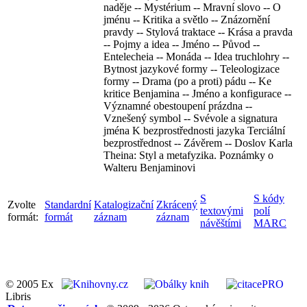
naděje -- Mystérium -- Mravní slovo -- O
jménu -- Kritika a světlo -- Znázornění
pravdy -- Stylová traktace -- Krása a pravda
-- Pojmy a idea -- Jméno -- Původ --
Entelecheia -- Monáda -- Idea truchlohry --
Bytnost jazykové formy -- Teleologizace
formy -- Drama (po a proti) pádu -- Ke
kritice Benjamina -- Jméno a konfigurace --
Významné obestoupení prázdna --
Vznešený symbol -- Svévole a signatura
jména K bezprostřednosti jazyka Terciální
bezprostřednost -- Závěrem -- Doslov Karla
Theina: Styl a metafyzika. Poznámky o
Walteru Benjaminovi
S
S kódy
Zvolte
Standardní
Katalogizační
Zkrácený
textovými
polí
formát:
formát
záznam
záznam
návěštími
MARC
© 2005 Ex
Libris