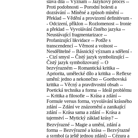
sláva díla -- Význam -- Jazykový proces --
Proti podobnosti -- Porodní bolesti a
dozrávání -- Míněné a způsob mínění --
Překlad -- Vědění a provizorní definitivum -
- Odcizení, příklon -- Rozlomenost -- Ironie
a překlad -- Vyvolávání čistého jazyka --
Neustávající fragmentarizace --
Profanizující likvidace -- Potíže s
transcendencí -- Věrnost a volnost --
Nesdělitelné -- Básnický význam a sdělení -
- Cizí smysl -- Čistý jazyk symbolizující --
Čistý jazyk symbolizovaný -- O
bezvýrazném -- Romantická kritika --
Apriorita, umělecké dílo a kritika -- Reflexe
umění: jedno a nekonečno -- Goethovská
kritika -- Věcný a pravdivostní obsah --
Poetická technika a forma -- Ideál problému
-- Kritika a filosofie -- Krása a zdání --
Formule versus forma, vyvolávání krásného
zdání -- Zdání ve znázornění a zanikající
zdání -- Krása sama a zdání -- Krása a
tajemství -- Mytický základ krásy? --
Bezvýrazné -- Magie a umění, zdání a
forma -- Bezvýrazné a krása -- Bezvýrazné
a symbol (a ještě jednou zdání) -- Cézura a