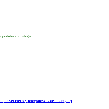
ní podobu v katalogu.
e, Pavel Preiss ; [fotografoval Zdenko Feyfar]