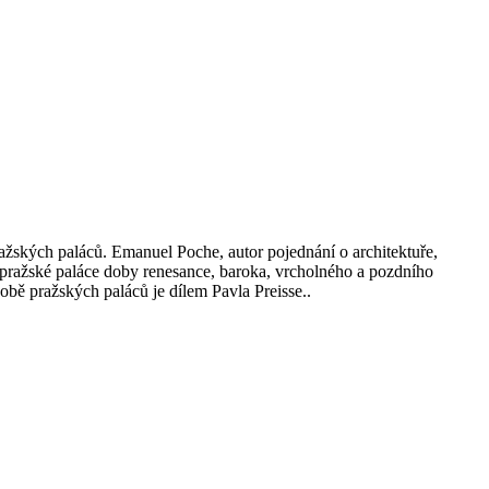
žských paláců. Emanuel Poche, autor pojednání o architektuře,
 pražské paláce doby renesance, baroka, vrcholného a pozdního
obě pražských paláců je dílem Pavla Preisse..