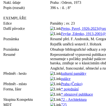
Nakl. údaje
Praha : Odeon, 1973
Popis (rozsah)
396 s. : il. ; 8°
EXEMPLÁŘE
Edice
Památky ; sv. 23
Další původce
Preiss, Pavel, 1926-2023@o
Feyfar, Zdenko, 1913-2001@
Poznámka
Resumé přel. F. Andronik, M. Grego
Rejstřík umělců sestavil J. Hobzek
Poznámka
Obsahuje bibliografické odkazy a rejs
Resumé
Reprezentativně vypravená publikace
seznamuje s počátky pražské palácové
baroka, zmiňuje se o klasicistním ob
Anglické, francouzské, německé a r
Předmět - heslo
kulturní památky
paláce
Předmět - místo
Praha (Česko)
Forma, žánr
* pojednání
* obrazové publikace
Skupina Konspektu
72 - Architektura
MDT
725