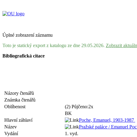
Úplné zobrazení záznamu
Toto je statický export z katalogu ze dne 29.05.2026.
Zobrazit aktuál
Bibliografická citace
Názory čtenářů
Známka čtenářů
Oblíbenost
(2) Půjčeno:2x
BK
Hlavní záhlaví
Poche, Emanuel, 1903-1987
Název
Pražské paláce / Emanuel Poch
Vydání
1. vyd.