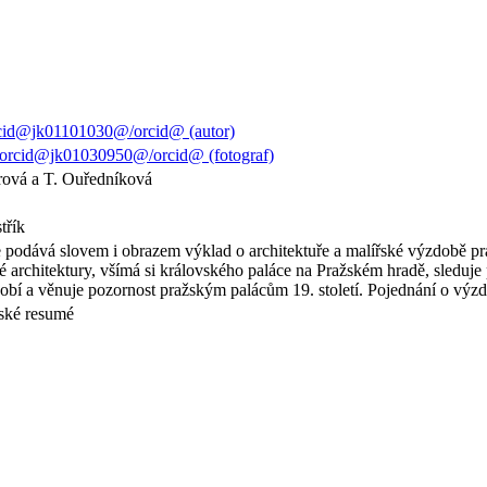
rcid@jk01101030@/orcid@ (autor)
orcid@jk01030950@/orcid@ (fotograf)
rová a T. Ouředníková
třík
 podává slovem i obrazem výklad o architektuře a malířské výzdobě pra
 architektury, všímá si královského paláce na Pražském hradě, sleduje
dobí a věnuje pozornost pražským palácům 19. století. Pojednání o výzd
uské resumé