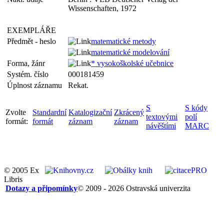
Wissenschaften, 1972
EXEMPLÁŘE
Předmět - heslo
matematické metody
matematické modelování
Forma, žánr
* vysokoškolské učebnice
Systém. číslo
000181459
Úplnost záznamu
Rekat.
S
S kódy
Zvolte
Standardní
Katalogizační
Zkrácený
textovými
polí
formát:
formát
záznam
záznam
návěštími
MARC
© 2005 Ex
Libris
Dotazy a připomínky
© 2009 - 2026 Ostravská univerzita