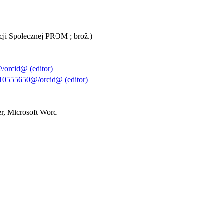
cji Społecznej PROM ; brož.)
orcid@ (editor)
10555650@/orcid@ (editor)
r, Microsoft Word