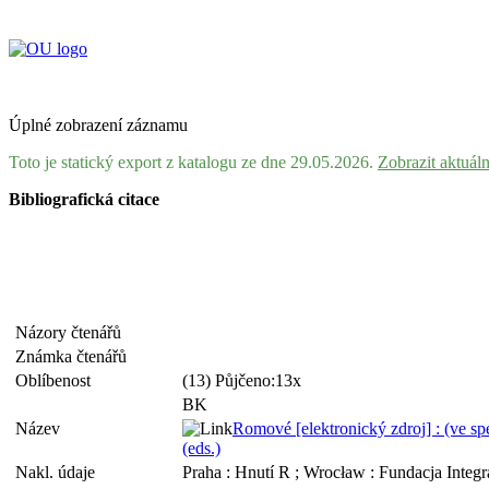
Úplné zobrazení záznamu
Toto je statický export z katalogu ze dne 29.05.2026.
Zobrazit aktuál
Bibliografická citace
Názory čtenářů
Známka čtenářů
Oblíbenost
(13) Půjčeno:13x
BK
Název
Romové [elektronický zdroj] : (ve s
(eds.)
Nakl. údaje
Praha : Hnutí R ; Wrocław : Fundacja Inte