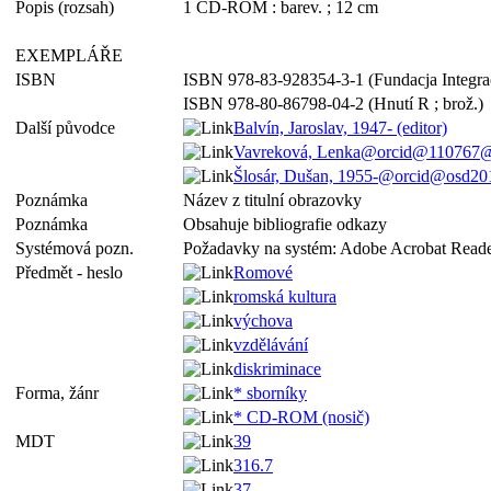
Popis (rozsah)
1 CD-ROM : barev. ; 12 cm
EXEMPLÁŘE
ISBN
ISBN 978-83-928354-3-1 (Fundacja Integra
ISBN 978-80-86798-04-2 (Hnutí R ; brož.)
Další původce
Balvín, Jaroslav, 1947- (editor)
Vavreková, Lenka@orcid@110767@/
Šlosár, Dušan, 1955-@orcid@osd20
Poznámka
Název z titulní obrazovky
Poznámka
Obsahuje bibliografie odkazy
Systémová pozn.
Požadavky na systém: Adobe Acrobat Reade
Předmět - heslo
Romové
romská kultura
výchova
vzdělávání
diskriminace
Forma, žánr
* sborníky
* CD-ROM (nosič)
MDT
39
316.7
37