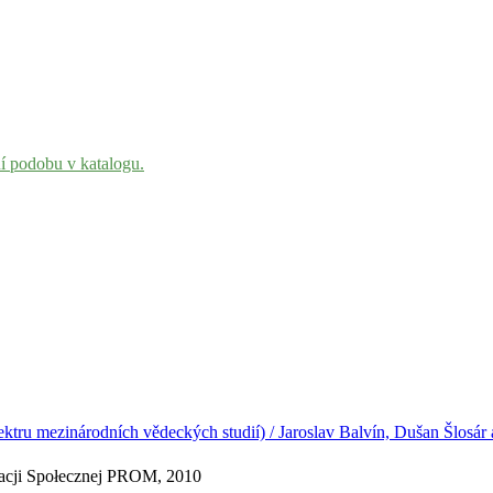
ní podobu v katalogu.
pektru mezinárodních vědeckých studií) / Jaroslav Balvín, Dušan Šlosá
gracji Społecznej PROM, 2010