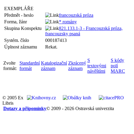
EXEMPLÁŘE
Předmět - heslo
francouzská próza
Forma, žánr
* romány
Skupina Konspektu
821.133.1-3 - Francouzská próza,
francouzsky psaná
Systém. číslo
000187413
Úplnost záznamu
Rekat.
S
S kódy
Zvolte
Standardní
Katalogizační
Zkrácený
textovými
polí
formát:
formát
záznam
záznam
návěštími
MARC
© 2005 Ex
Libris
Dotazy a připomínky
© 2009 - 2026 Ostravská univerzita