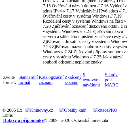
URL // 7.14 Načítání fragmentu z adresy URL 
7.15 Ověřování názvů domén // 7.16 Vyhledáv
adres IPv4 // 7.17 Vyhledávání IPv6 adres // 7.
Ověřování cesty v systému Windows // 7.19
Rozdělení cesty v systému Windows na části //
7.20 Zjišťování označení diskového oddílu z c
v systému Windows // 7.21 Zjišťování názvu
serveru a sdíleného umístění ze síťové cesty // 
Zjišťování adresáře z cesty v systému Windows
7.23 Zjišťování názvu souboru z cesty v systé
Windows // 7.24 Zjišťování přípony souboru z
cesty v systému Windows // 7.25 Jak z názvů
souborů odstranit neplatné znaky
S
S kódy
Zvolte
Standardní
Katalogizační
Zkrácený
textovými
polí
formát:
formát
záznam
záznam
návěštími
MARC
© 2005 Ex
Libris
Dotazy a připomínky
© 2009 - 2026 Ostravská univerzita