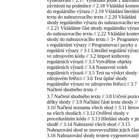
vyhledávání // 2.17 Vyhledání jedné z alternati
závislosti na podmínce // 2.18 Vkládání komen
do regulárního výrazu // 2.19 Vkládání literáln
textu do nahrazovacího textu // 2.20 Vkládání
shody regulárního výrazu do nahrazovacího te
// 2.21 Vkládáme část shody regulárního výraz
do nahrazovacího textu // 2.22 Vkládání konte
shody do nahrazovacího textu // 3+ Programov
s regulárními výrazy // Programovací jazyky a
regulární výrazy // 3.1 Literální regulární výraz
ve zdrojovém kódu // 3.2 Import knihovny
regulárních výrazů // 3.3 Vytváříme objekty
regulárních výrazů // 3.4 Nastavení voleb
regulárních výrazů // 3.5 Test na výskyt shody
zdrojovém řetězci // 3.6 Test úplné shody
regulárního výrazu ve zdrojovém řetězci // 3.7
Načtení shodného textu //
3.7 Načtení shodného textu // 3.8 Určení pozic
délky shody // 3.9 Načítání části textu shody //
3.10 Načtení seznamu všech shod // 3.11 Itero
na všech shodách // 3.12 Ověření shody v
procedurálním kódu // 3.13 Hledání shody v ji
shodě // 3.14 Nahrazení všech shod // 3.15
Nahrazování shod se znovuvyužitím jejich částí
3.16 Nahrazování shody textem vygenerovan