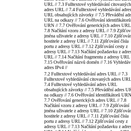
URL // 7.3 Fulltextové vyhledávání citovaných
adres URL // 7.4 Fulltextové vyhledávání adre
URL obsahujících závorky // 7.5 Převádění adr
URL na odkazy // 7.6 Ověřování identifikátorů
URN // 7.7 Ověřování generických adres URL 
7.8 Načítání vzoru z adresy URL // 7.9 Zjišťov
jména uživatele z adresy URL // 7.10 Zjišťová
hostitele z adresy URL // 7.11 Zjišťování čísla
portu z adresy URL // 7.12 Zjišťování cesty z
adresy URL // 7.13 Načítání požadavku z adre
URL // 7.14 Načítání fragmentu z adresy URL 
7.15 Ověřování názvů domén // 7.16 Vyhledáv
adres IPv4 //
7.2 Fulltextové vyhledávání adres URL // 7.3
Fulltextové vyhledávání citovaných adres URL 
7.4 Fulltextové vyhledávání adres URL
obsahujících závorky // 7.5 Převádění adres U
na odkazy // 7.6 Ověřování identifikátorů URN
7.7 Ověřování generických adres URL // 7.8
Načítání vzoru z adresy URL // 7.9 Zjišťování
jména uživatele z adresy URL // 7.10 Zjišťová
hostitele z adresy URL // 7.11 Zjišťování čísla
portu z adresy URL // 7.12 Zjišťování cesty z
adresy URL // 7.13 Načítání požadavku z adre