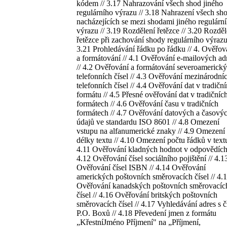
kódem // 3.17 Nahrazování všech shod jiného
regulárního výrazu // 3.18 Nahrazení všech sh
nacházejících se mezi shodami jiného regulárn
výrazu // 3.19 Rozdělení řetězce // 3.20 Rozděl
řetězce při zachování shody regulárního výrazu
3.21 Prohledávání řádku po řádku // 4. Ověřov
a formátování // 4.1 Ověřování e-mailových ad
// 4.2 Ověřování a formátování severoamerick
telefonních čísel // 4.3 Ověřování mezinárodní
telefonních čísel // 4.4 Ověřování dat v tradičn
formátu // 4.5 Přesné ověřování dat v tradičníc
formátech // 4.6 Ověřování času v tradičních
formátech // 4.7 Ověřování datových a časový
údajů ve standardu ISO 8601 // 4.8 Omezení
vstupu na alfanumerické znaky // 4.9 Omezení
délky textu // 4.10 Omezení počtu řádků v textu
4.11 Ověřování kladných hodnot v odpovědích 
4.12 Ověřování čísel sociálního pojištění // 4.1
Ověřování čísel ISBN // 4.14 Ověřování
amerických poštovních směrovacích čísel // 4.
Ověřování kanadských poštovních směrovacíc
čísel // 4.16 Ověřování britských poštovních
směrovacích čísel // 4.17 Vyhledávání adres s č
P.O. Boxů // 4.18 Převedení jmen z formátu
„KřestníJméno Příjmení" na „Příjmení,