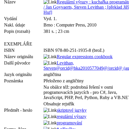
Název
Regulární výrazy : kuchařka programát
/ Jan Goyvaerts, Steven Levithan ; [překlad Jiří
Huf]
Vydání
Vyd. 1.
Nakl. údaje
Brno : Computer Press, 2010
Popis (rozsah)
381 s. ; 23 cm
EXEMPLÁŘE
ISBN
ISBN 978-80-251-1935-8 (brož.)
Název originálu
Regular expressions cookbook
Další původce
Levithan,
Steven@orcid@hka2010577049@/orcid@ (au
Jazyk originálu
angličtina
Poznámka
Přeloženo z angličtiny
Na obálce též: podrobná řešení v osmi
programovacích jazycích - pro C#, Javu,
JavaScript, PHP, Perl, Python, Ruby a VB.N
Obsahuje rejstřík
Předmět - heslo
skriptové jazyky
regulární výrazy
programování