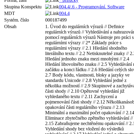
Forma, žánr
* příručky
Skupina Konspektu
004.4/.6 - Programování. Software
MDT
004.4
Systém. číslo
000187499
Obsah
1. Úvod do regulárních výrazů // Definice
regulárních výrazů // Vyhledávání a nahrazová
pomocí regulárních výrazů Nástroje pro práci s
regulárními výrazy // 2* Základy práce s
regulárními výrazy // 2.1 Hledání shodného
literálního textu // 2.2 Netisknutelné znaky // 2
Hledání jednoho znaku mezi mnohými // 2.4
Hledání libovolného znaku // 2.5 Vyhledávání 
začátku a konci řádku // 2.6 Hledání celých slov
2.7 Body kódu, vlastnosti, bloky a jazyky ve
standardu Unicode // 2.8 Vyhledání jedné z
několika možností // 2.9 Skupinové a zachytáv
části shody // 2.10 Opětovné vyhledání již
vyhledaného textu // 2.11 Zachycení a
pojmenování části shody // 2.12 Několikanáso
opakování části regulárního výrazu // 2.13
Minimální a maximální počet opakování // 2.1
Eliminace zbytečného zpětného vyhledávání //
2.15 Zabraňujeme nechtěnému opakování // 2.
Vyhledání shody bez vložení do výsledků