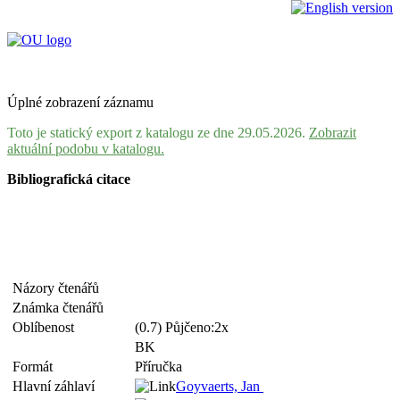
Úplné zobrazení záznamu
Toto je statický export z katalogu ze dne 29.05.2026.
Zobrazit
aktuální podobu v katalogu.
Bibliografická citace
Názory čtenářů
Známka čtenářů
Oblíbenost
(0.7) Půjčeno:2x
BK
Formát
Příručka
Hlavní záhlaví
Goyvaerts, Jan