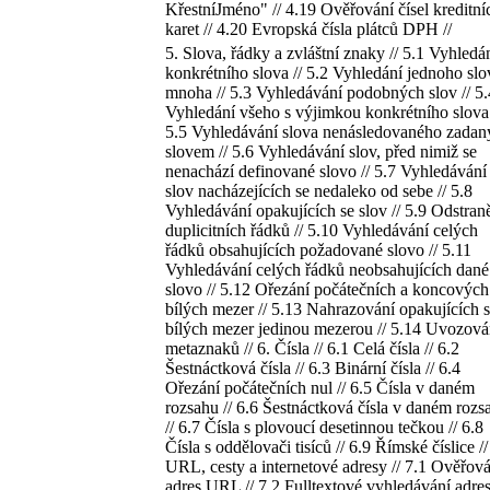
KřestníJméno" // 4.19 Ověřování čísel kreditní
karet // 4.20 Evropská čísla plátců DPH //
5. Slova, řádky a zvláštní znaky // 5.1 Vyhledá
konkrétního slova // 5.2 Vyhledání jednoho slo
mnoha // 5.3 Vyhledávání podobných slov // 5.
Vyhledání všeho s výjimkou konkrétního slova 
5.5 Vyhledávání slova nenásledovaného zada
slovem // 5.6 Vyhledávání slov, před nimiž se
nenachází definované slovo // 5.7 Vyhledávání
slov nacházejících se nedaleko od sebe // 5.8
Vyhledávání opakujících se slov // 5.9 Odstran
duplicitních řádků // 5.10 Vyhledávání celých
řádků obsahujících požadované slovo // 5.11
Vyhledávání celých řádků neobsahujících dané
slovo // 5.12 Ořezání počátečních a koncových
bílých mezer // 5.13 Nahrazování opakujících 
bílých mezer jedinou mezerou // 5.14 Uvozová
metaznaků // 6. Čísla // 6.1 Celá čísla // 6.2
Šestnáctková čísla // 6.3 Binární čísla // 6.4
Ořezání počátečních nul // 6.5 Čísla v daném
rozsahu // 6.6 Šestnáctková čísla v daném rozs
// 6.7 Čísla s plovoucí desetinnou tečkou // 6.8
Čísla s oddělovači tisíců // 6.9 Římské číslice //
URL, cesty a internetové adresy // 7.1 Ověřov
adres URL // 7.2 Fulltextové vyhledávání adre