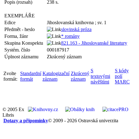
Popis (rozsah)
238 s.
EXEMPLÁŘE
Edice
Jihoslovanská knihovna ; sv. 1
Předmět - heslo
slovinská próza
Forma, žánr
* romány
Skupina Konspektu
821.163 - Jihoslovanské literatury
Systém. číslo
000187917
Úplnost záznamu
Zkrácený záznam
S
S kódy
Zvolte
Standardní
Katalogizační
Zkrácený
textovými
polí
formát:
formát
záznam
záznam
návěštími
MARC
© 2005 Ex
Libris
Dotazy a připomínky
© 2009 - 2026 Ostravská univerzita