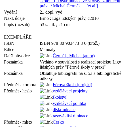
školou. I, Diskriminace ve školství z pohledu
práva / Michal Čermák ... [et al.]
Vydání
2., dopl. vyd.
Nakl. údaje
Brno : Liga lidských práv, c2010
Popis (rozsah)
53 s. : il. ; 21 cm
EXEMPLÁŘE
ISBN
ISBN 978-80-903473-8-0 (brož.)
Edice
Manuály
Další původce
Čermák, Michal (autor)
Poznámka
Vydáno v souvislosti s realizací projektu Ligy
lidských práv "Férové školy v praxi"
Poznámka
Obsahuje bibliografii na s. 53 a bibliografické
odkazy
Předmět - korpora
Férová škola (projekt)
Předmět - heslo
vzdělávací projekty
školství
vzdělávací politika
diskriminace
rasová diskriminace
Předmět - místo
Česko