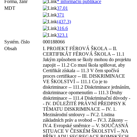
Forma, žánr
* informační publikace
MDT
37.01
371
(437.3)
316.6
323.1
Systém. číslo
000188066
Obsah
I. PROJEKT FÉROVÁ ŠKOLA -- II.
CERTIFIKÁT FÉROVÁ ŠKOLA -- 11.1
Jakým způsobem se školy mohou do projektu
zapojit -- 11.2 Co musí škola splňovat, aby
Certifikát získala -- 11.3 V čem spočívá
proces certifikace -- III. DISKRIMINACE
VE ŠKOLSTVÍ -- 111.1 Co je to
diskriminace -- 111.2 Diskriminace jednáním,
diskriminace opomenutím -- 111.3 Druhy
diskriminace -- 111.4 Diskriminační důvody -
- IV. DŮLEŽITÉ PRÁVNÍ PŘEDPISY K
TÉMATU DISKRIMINACE -- IV. 1.
Mezinárodní smlouvy -- IV.2. Listina
základních práv a svobod -- IV.3. Zákony --
IV.4. Evropské směrnice -- V. SOUČASNÁ
SITUACE V ČESKÉM ŠKOLSTVÍ -- NA
PŘÍKLADU SEGREGACE ROMSKÝCH