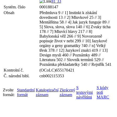
81`33
Systém. číslo
000188147
Obsah
Předmluva 9 // 1] Instinkt k získání
dovednosti 13 // 2] Mluvkové 25 // 3]
Mentálština 58 // 4] Jak jazyk funguje 89 //
5] Slova, slova, slova 140 // 6] Zvuky ticha
178 // 7] Mluvící hlavy 217 // 8]
Babylonská věž 266 // 9] Novorozeně
popisuje život v nebi 299 // 10] Jazykové
orgány a geny gramatiky ?40 // n] Velký
třesk 378 // 12] Jazykoví znalci 419 // 13]
Design mysli 460 // Poznámky 489 //
Literatura 502 // Slovník termínů 529 //
Poznámka překladatelky 540 // Rejstřík 541
Kontrolní č.
(OCoLC)655170421
Č. národní bibl.
cnb002115353
S
S kódy
Zvolte
Standardní
Katalogizační
Zkrácený
textovými
polí
formát:
formát
záznam
záznam
návěštími
MARC