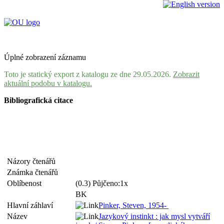
Úplné zobrazení záznamu
Toto je statický export z katalogu ze dne 29.05.2026.
Zobrazit
aktuální podobu v katalogu.
Bibliografická citace
Názory čtenářů
Známka čtenářů
Oblíbenost
(0.3) Půjčeno:1x
BK
Hlavní záhlaví
Pinker, Steven, 1954-
Název
Jazykový instinkt : jak mysl vytváří