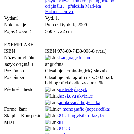
jazyk / Steven Pinker ; [z anglického
originálu ... přeložila Markéta
Hofmeisterová]
Vydání
Vyd. 1.
Nakl. údaje
Praha : Dybbuk, 2009
Popis (rozsah)
550 s. ; 22 cm
EXEMPLÁŘE
ISBN
ISBN 978-80-7438-006-8 (váz.)
Název originálu
Language instinct
Jazyk originálu
angličtina
Poznámka
Obsahuje terminologický slovník
Poznámka
Obsahuje bibliografii na s. 502-528,
bibliografické odkazy a rejstřík
Předmět - heslo
mateřský jazyk
jazyková akvizice
aplikovaná lingvistika
Forma, žánr
* monografie (neperiodika)
Skupina Konspektu
81 - Lingvistika. Jazyky
MDT
81
81`23