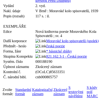
kresbou Petra Dillingra]
Vydání
2. vyd.
Nakl. údaje
V Brně : Moravské kolo spisovatelů, 1939
Popis (rozsah)
117 s. : il.
EXEMPLÁŘE
Edice
Nová knihovna poesie Moravského Kola
Spisovatelů ; sv. 4
Další korporace
Moravské kolo spisovatelů (spolek)
Předmět - heslo
česká poezie
Forma, žánr
* básnické sbírky
Skupina Konspektu
821.162.3-1 - Česká poezie
Systém. číslo
000188190
Úplnost záznamu
Zkrácený záznam
Kontrolní č.
(OCoLC)85633351
Č. národní bibl.
cnb000805757
S
S kódy
Zvolte
Standardní
Katalogizační
Zkrácený
textovými
polí
formát:
formát
záznam
záznam
návěštími
MARC