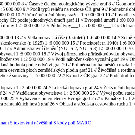
0 000 000 8 // Časové členění geologického vývoje graf 8 // Geomorfo
1 :5 000 000 9 // Podíl typů reliéfu na rozloze ČR graf 9 // Podnebné o
000 000 10 // Průměrné roční úhrny srážek 1:5 000 000 10 // Povodí a vo
ochy ČR podle jednotlivých úmoří graf 11 // Evropská úmoří 1 :60 000 
dní druhy 1 :5 000 000 12 // Půdní typy___1 : 5 000 000___12 // Ochran
 500 000 13 // // Velkomoravská říše (9. století) 1 :6 400 000 14 // Zem
oslovensko (r. 1925) 1 :6 000 000 15 // Protektorát (r. 1940) 1 :6 000 
16-17 // Administrativní členění (NUTS 2, NUTS 3) 1:5 000 000 16 // O
obyvatel 1 :5 000 000 18 // Vývoj přirozeného přírůstku/úbytku obyvatel
áboženství 1 :2 500 000 19 // Podíl náboženského vyznání graf 19 // Ob
idaná hodnota podle odvětví graf 20 // Průměrná hrubá měsíční mzda 1 :
tura osevních ploch zemědělských plodin graf 21 // Živočišná a rostlinn
tické suroviny 1 : 5 000 000 22 // Export z ČR graf 22 // Podíl druhů e
ní doprava 1 : 2 500 000 24 // Letecká doprava graf 24 // Železniční dop
 24 // // Vzdělanost obyvatelstva 1 : 2 500 000 25 // Vývoj počtu stude
0 000 25 // Vybavenost internetem v Evropě graf 25 // // Památky 1 : 1
ura zahraničních hostů graf 26 // Oblasti a střediska cestovního ruchu 
znam
S textovými návěštími
S kódy polí MARC