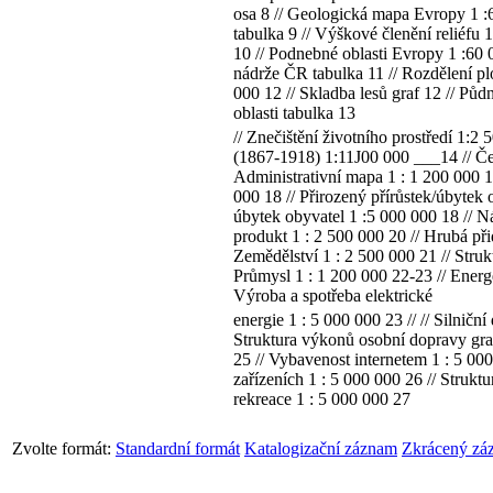
osa 8 // Geologická mapa Evropy 1 :6
tabulka 9 // Výškové členění reliéfu 
10 // Podnebné oblasti Evropy 1 :60 
nádrže ČR tabulka 11 // Rozdělení pl
000 12 // Skladba lesů graf 12 // Pů
oblasti tabulka 13
// Znečištění životního prostředí 1:2
(1867-1918) 1:11J00 000 ___14 // Česk
Administrativní mapa 1 : 1 200 000 
000 18 // Přirozený přírůstek/úbytek 
úbytek obyvatel 1 :5 000 000 18 // N
produkt 1 : 2 500 000 20 // Hrubá př
Zemědělství 1 : 2 500 000 21 // Struk
Průmysl 1 : 1 200 000 22-23 // Energe
Výroba a spotřeba elektrické
energie 1 : 5 000 000 23 // // Silnič
Struktura výkonů osobní dopravy graf
25 // Vybavenost internetem 1 : 5 00
zařízeních 1 : 5 000 000 26 // Strukt
rekreace 1 : 5 000 000 27
Zvolte formát:
Standardní formát
Katalogizační záznam
Zkrácený zá