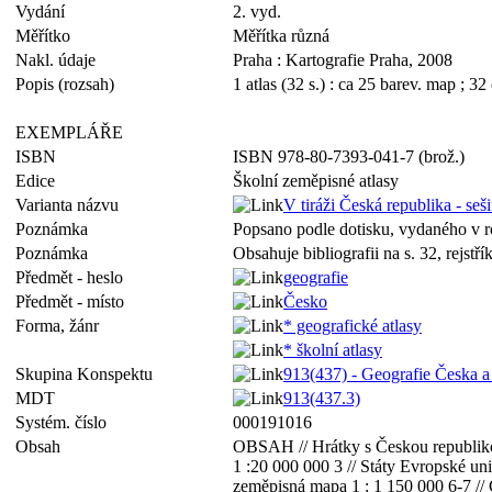
Vydání
2. vyd.
Měřítko
Měřítka různá
Nakl. údaje
Praha : Kartografie Praha, 2008
Popis (rozsah)
1 atlas (32 s.) : ca 25 barev. map ; 32
EXEMPLÁŘE
ISBN
ISBN 978-80-7393-041-7 (brož.)
Edice
Školní zeměpisné atlasy
Varianta názvu
V tiráži Česká republika - seš
Poznámka
Popsano podle dotisku, vydaného v 
Poznámka
Obsahuje bibliografii na s. 32, rejstří
Předmět - heslo
geografie
Předmět - místo
Česko
Forma, žánr
* geografické atlasy
* školní atlasy
Skupina Konspektu
913(437) - Geografie Česka a 
MDT
913(437.3)
Systém. číslo
000191016
Obsah
OBSAH // Hrátky s Českou republikou
1 :20 000 000 3 // Státy Evropské uni
zeměpisná mapa 1 : 1 150 000 6-7 // 