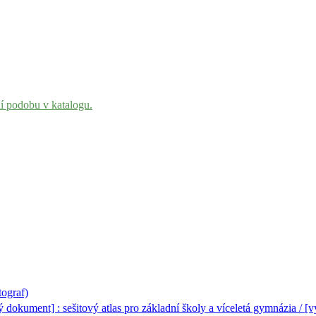
ní podobu v katalogu.
tograf)
 dokument] : sešitový atlas pro základní školy a víceletá gymnázia / [