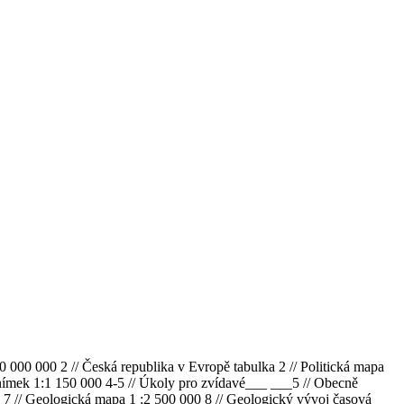
000 000 2 // Česká republika v Evropě tabulka 2 // Politická mapa
í snímek 1:1 150 000 4-5 // Úkoly pro zvídavé___ ___5 // Obecně
a 7 // Geologická mapa 1 :2 500 000 8 // Geologický vývoj časová