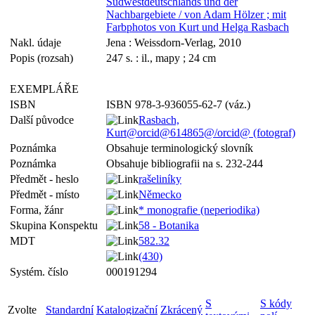
Südwestdeutschlands und der
Nachbargebiete / von Adam Hölzer ; mit
Farbphotos von Kurt und Helga Rasbach
Nakl. údaje
Jena : Weissdorn-Verlag, 2010
Popis (rozsah)
247 s. : il., mapy ; 24 cm
EXEMPLÁŘE
ISBN
ISBN 978-3-936055-62-7 (váz.)
Další původce
Rasbach,
Kurt@orcid@614865@/orcid@ (fotograf)
Poznámka
Obsahuje terminologický slovník
Poznámka
Obsahuje bibliografii na s. 232-244
Předmět - heslo
rašeliníky
Předmět - místo
Německo
Forma, žánr
* monografie (neperiodika)
Skupina Konspektu
58 - Botanika
MDT
582.32
(430)
Systém. číslo
000191294
S
S kódy
Zvolte
Standardní
Katalogizační
Zkrácený