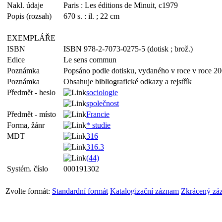
Nakl. údaje
Paris : Les éditions de Minuit, c1979
Popis (rozsah)
670 s. : il. ; 22 cm
EXEMPLÁŘE
ISBN
ISBN 978-2-7073-0275-5 (dotisk ; brož.)
Edice
Le sens commun
Poznámka
Popsáno podle dotisku, vydaného v roce v roce 2
Poznámka
Obsahuje bibliografické odkazy a rejstřík
Předmět - heslo
sociologie
společnost
Předmět - místo
Francie
Forma, žánr
* studie
MDT
316
316.3
(44)
Systém. číslo
000191302
Zvolte formát:
Standardní formát
Katalogizační záznam
Zkrácený zá