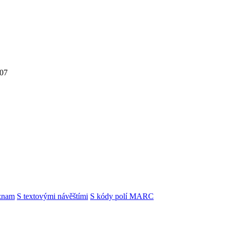
007
znam
S textovými návěštími
S kódy polí MARC