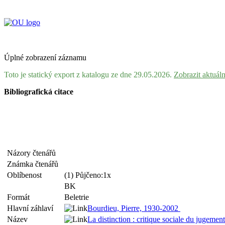
Úplné zobrazení záznamu
Toto je statický export z katalogu ze dne 29.05.2026.
Zobrazit aktuál
Bibliografická citace
Názory čtenářů
Známka čtenářů
Oblíbenost
(1) Půjčeno:1x
BK
Formát
Beletrie
Hlavní záhlaví
Bourdieu, Pierre, 1930-2002
Název
La distinction : critique sociale du jugemen