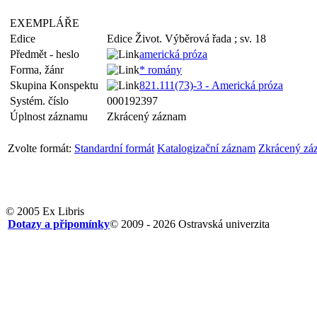
EXEMPLÁŘE
Edice
Edice Život. Výběrová řada ; sv. 18
Předmět - heslo
americká próza
Forma, žánr
* romány
Skupina Konspektu
821.111(73)-3 - Americká próza
Systém. číslo
000192397
Úplnost záznamu
Zkrácený záznam
Zvolte formát:
Standardní formát
Katalogizační záznam
Zkrácený zá
© 2005 Ex Libris
Dotazy a připomínky
© 2009 - 2026 Ostravská univerzita