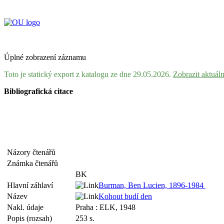
Úplné zobrazení záznamu
Toto je statický export z katalogu ze dne 29.05.2026.
Zobrazit aktuál
Bibliografická citace
Názory čtenářů
Známka čtenářů
BK
Hlavní záhlaví
Burman, Ben Lucien, 1896-1984
Název
Kohout budí den
Nakl. údaje
Praha : ELK, 1948
Popis (rozsah)
253 s.