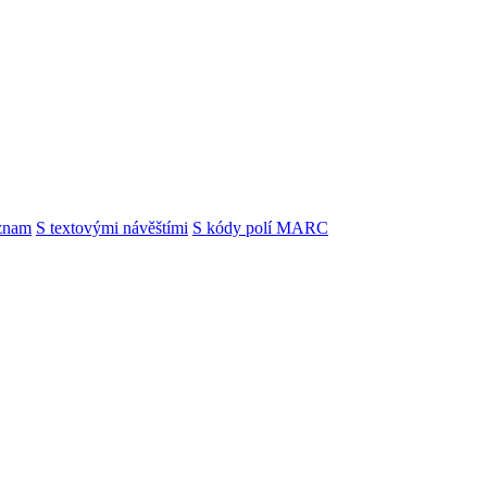
znam
S textovými návěštími
S kódy polí MARC