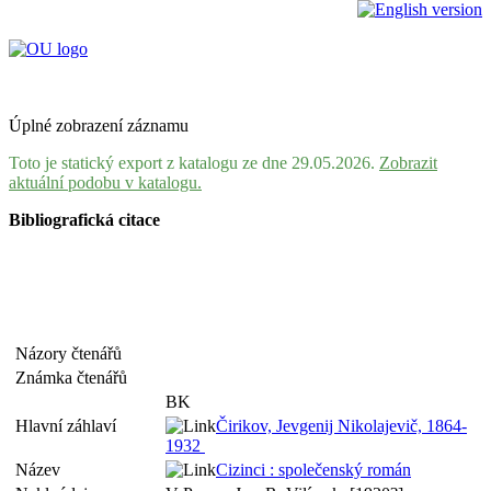
Úplné zobrazení záznamu
Toto je statický export z katalogu ze dne 29.05.2026.
Zobrazit
aktuální podobu v katalogu.
Bibliografická citace
Názory čtenářů
Známka čtenářů
BK
Hlavní záhlaví
Čirikov, Jevgenij Nikolajevič, 1864-
1932
Název
Cizinci : společenský román