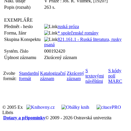
Nakl. údaje
V Praze : Jos. R. Vilímek, [1920?]
Popis (rozsah)
263 s.
EXEMPLÁŘE
Předmět - heslo
ruská próza
Forma, žánr
* společenské romány
Skupina Konspektu
821.161.1 - Ruská literatura, rusky
psaná
Systém. číslo
000192420
Úplnost záznamu
Zkrácený záznam
S
S kódy
Zvolte
Standardní
Katalogizační
Zkrácený
textovými
polí
formát:
formát
záznam
záznam
návěštími
MARC
© 2005 Ex
Libris
Dotazy a připomínky
© 2009 - 2026 Ostravská univerzita