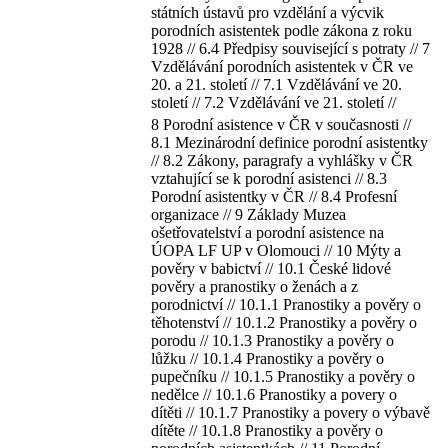
státních ústavů pro vzdělání a výcvik
porodních asistentek podle zákona z roku
1928 // 6.4 Předpisy související s potraty // 7
Vzdělávání porodních asistentek v ČR ve
20. a 21. století // 7.1 Vzdělávání ve 20.
století // 7.2 Vzdělávání ve 21. století //
8 Porodní asistence v ČR v současnosti //
8.1 Mezinárodní definice porodní asistentky
// 8.2 Zákony, paragrafy a vyhlášky v ČR
vztahující se k porodní asistenci // 8.3
Porodní asistentky v ČR // 8.4 Profesní
organizace // 9 Základy Muzea
ošetřovatelství a porodní asistence na
ÚOPA LF UP v Olomouci // 10 Mýty a
pověry v babictví // 10.1 České lidové
pověry a pranostiky o ženách a z
porodnictví // 10.1.1 Pranostiky a pověry o
těhotenství // 10.1.2 Pranostiky a pověry o
porodu // 10.1.3 Pranostiky a pověry o
lůžku // 10.1.4 Pranostiky a pověry o
pupečníku // 10.1.5 Pranostiky a pověry o
nedělce // 10.1.6 Pranostiky a povery o
dítěti // 10.1.7 Pranostiky a povery o výbavě
dítěte // 10.1.8 Pranostiky a pověry o