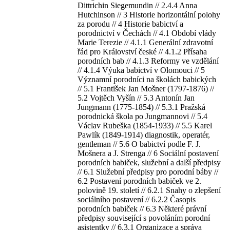
Dittrichin Siegemundin // 2.4.4 Anna
Hutchinson // 3 Historie horizontální polohy
za porodu // 4 Historie babictví a
porodnictví v Čechách // 4.1 Období vlády
Marie Terezie // 4.1.1 Generální zdravotní
řád pro Království české // 4.1.2 Přísaha
porodních bab // 4.1.3 Reformy ve vzdělání
// 4.1.4 Výuka babictví v Olomouci // 5
Významní porodníci na školách babických
// 5.1 František Jan Mošner (1797-1876) //
5.2 Vojtěch Vyšín // 5.3 Antonín Jan
Jungmann (1775-1854) // 5.3.1 Pražská
porodnická škola po Jungmannovi // 5.4
Václav Rubeška (1854-1933) // 5.5 Karel
Pawlík (1849-1914) diagnostik, operatér,
gentleman // 5.6 O babictví podle F. J.
Mošnera a J. Strenga // 6 Sociální postavení
porodních babiček, služební a další předpisy
// 6.1 Služební předpisy pro porodní báby //
6.2 Postavení porodních babiček ve 2.
polovině 19. století // 6.2.1 Snahy o zlepšení
sociálního postavení // 6.2.2 Časopis
porodních babiček // 6.3 Některé právní
předpisy související s povoláním porodní
asistentky // 6.3.1 Organizace a správa