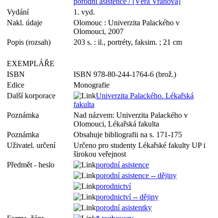
porodní asistence / [Věra Vránová]
Vydání
1. vyd.
Nakl. údaje
Olomouc : Univerzita Palackého v
Olomouci, 2007
Popis (rozsah)
203 s. : il., portréty, faksim. ; 21 cm
EXEMPLÁŘE
ISBN
ISBN 978-80-244-1764-6 (brož.)
Edice
Monografie
Další korporace
Univerzita Palackého. Lékařská
fakulta
Poznámka
Nad názvem: Univerzita Palackého v
Olomouci, Lékařská fakulta
Poznámka
Obsahuje bibliografii na s. 171-175
Uživatel. určení
Určeno pro studenty Lékařské fakulty UP i
širokou veřejnost
Předmět - heslo
porodní asistence
porodní asistence -- dějiny
porodnictví
porodnictví -- dějiny
porodní asistentky