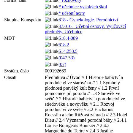
Forma, žánr
* rozhovory
* učebnice vysokých škol
* učební texty
Skupina Konspektu
618 - Gynekologie. Porodnictví
37.016 - Učební osnovy. Vyučovací
předměty. Učebnice
MDT
618.4-089
618.2
614.253.5
(047.53)
(07)
Systém. číslo
000192669
Obsah
Předmluva // Úvod // 1 Historie babictví a
porodnictví ve starověku // 1.1 Symboly
plodnosti pravěký kult ženy // 1.2 První
pomocnice při porodu // 1.3 Starověk ve
světě // 2 Historie babictví a porodnictví ve
středověku a novověku // 2.1 Rozvoj
porodnictví ve světě // 2.2 Eucharius
Roesslin a jeho Růžová zahrada // 2.3 Hotel
Dieu // 2.4 Významné porodní báby // 2.4.1
Louise Bourgeois Boursier // 2.4.2
Margueritte du Tertre // 2.4.3 Justine