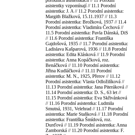
porodních asistentkách // 11 Porodní
asistentky vzpomínají // 11.1 Porodní
asistentka: J. A // 11.2 Porodní asistentka:
Margith Blažková, 15.11.1937 // 11.3
Porodní asistentka: Brožková, 1937 // 11.4
Porodní asistentka: Vladimíra Čechová //
11.5 Porodní asistentka: Pavla Dánská, DiS
// 11.6 Porodní asistentka: Františka
Gajdošová, 1935 // 11.7 Porodní asistentka:
Ladislava Kašparová, 1936 // 11.8 Porodní
asistentka: Edita Klásková // 11.9 Porodní
asistentka: Anna Kopáčková, roz.
Benáčková // 11.10 Porodní asistentka:
Jiřina Kudláčková // 11.11 Porodní
asistentka: M. N., 1925, Přerov // 11.12
Porodní asistentka: Vlasta Odložilíková //
11.13 Porodní asistentka: Jana Piteráková //
11.14 Porodní asistentka: D. S., 63 let //
11.15 Porodní asistentka: Eva Skřivánková
// 11.16 Porodní asistentka: Ludmila
Smutná, 1931, Velehrad // 11.17 Porodní
asistentka: Marie Staňková // 11.18 Porodní
asistentka: Františka Šmídová, roz.
Durďová // 11.19 Porodní asistentka: Anna
Zamborská // 11.20 Porodní asistentka: F.