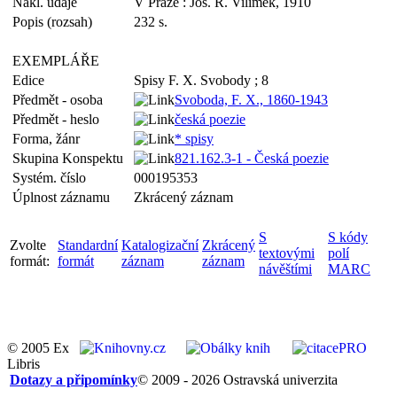
Nakl. údaje
V Praze : Jos. R. Vilímek, 1910
Popis (rozsah)
232 s.
EXEMPLÁŘE
Edice
Spisy F. X. Svobody ; 8
Předmět - osoba
Svoboda, F. X., 1860-1943
Předmět - heslo
česká poezie
Forma, žánr
* spisy
Skupina Konspektu
821.162.3-1 - Česká poezie
Systém. číslo
000195353
Úplnost záznamu
Zkrácený záznam
S
S kódy
Zvolte
Standardní
Katalogizační
Zkrácený
textovými
polí
formát:
formát
záznam
záznam
návěštími
MARC
© 2005 Ex
Libris
Dotazy a připomínky
© 2009 - 2026 Ostravská univerzita