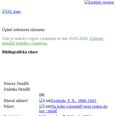
Úplné zobrazení záznamu
Toto je statický export z katalogu ze dne 29.05.2026.
Zobrazit
aktuální podobu v katalogu.
Bibliografická citace
Názory čtenářů
Známka čtenářů
BK
Hlavní záhlaví
Svoboda, F. X., 1860-1943
Název
Na koho vzpomněl jsem cestou do
hor : básně