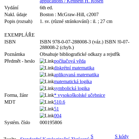
applications / Kenneth H. Rosen
Vydání
6th ed.
Nakl. údaje
Boston : McGraw-Hill, c2007
Popis (rozsah)
1. sv. (různé stránkování) : il. ; 27 cm
EXEMPLÁŘE
ISBN
ISBN 978-0-07-288008-3 (váz.) ISBN !0-07-
288008-2 (chyb.)
Poznámka
Obsahuje bibliografické odkazy a rejstřík
Předmět - heslo
počítačová věda
diskrétní matematika
aplikovaná matematika
matematická logika
symbolická logika
Forma, žánr
* vysokoškolské učebnice
MDT
510.6
51
004
Systém. číslo
000195806
S
S kódy