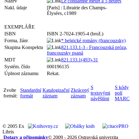
Název
Le condamné meurt à 5 heures
Nakl. údaje
[Paris] : Librairie des Champs-
Élysées, c1989
EXEMPLÁŘE
ISBN
ISBN 2-7024-1905-4 (brož.)
Forma, žánr
* belgické romány (francouzsky)
Skupina Konspektu
821.133.1-3 - Francouzská próza,
francouzsky psaná
MDT
821.133.1(493)-31
Systém. číslo
000196135
Úplnost záznamu
Rekat.
S
S kódy
Zvolte
Standardní
Katalogizační
Zkrácený
textovými
polí
formát:
formát
záznam
záznam
návěštími
MARC
© 2005 Ex
Libris
Dotazy a připomínky
© 2009 - 2026 Ostravská univerzita