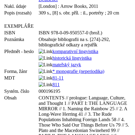
Nakl. údaje
[London] : Arrow Books, 2011
Popis (rozsah)
309 s., [8] s. obr. příl. : il., portréty ; 20 cm
EXEMPLÁŘE
ISBN
ISBN 978-0-09-950557-0 (brož.)
Poznámka
Obsahuje bibliografii na s. [274]-292,
bibliografické odkazy a rejstřík
Předmět - heslo
komparativní lingvistika
historická lingvistika
mateřský jazyk
Forma, žánr
* monografie (neperiodika)
MDT
81-11
811
Systém. číslo
000196195
Obsah
CONTENTS // prologue: Language, Culture,
and Thought 1 // PART I: THE LANGUAGE
MIRROR // 1. Naming the Rainbow 25 // 2. A
Long-Wave Herring 41 // 3. The Rude
Populations Inhabiting Foreign Lands 58 // 4.
Those Who Said Our Things Before Us 79 // 5.
Plato and the Macedonian Swineherd 99 //